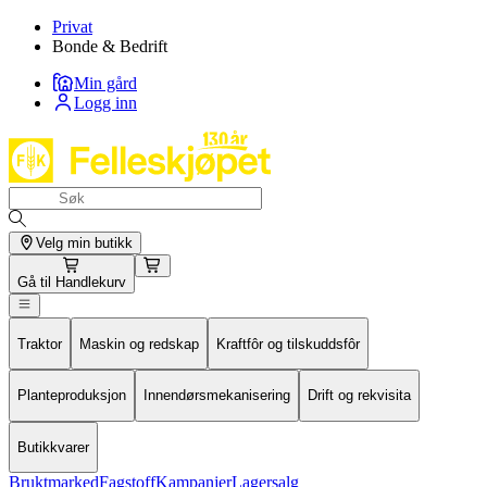
Privat
Bonde & Bedrift
Min gård
Logg inn
Velg min butikk
Gå til
Handlekurv
Traktor
Maskin og redskap
Kraftfôr og tilskuddsfôr
Planteproduksjon
Innendørsmekanisering
Drift og rekvisita
Butikkvarer
Bruktmarked
Fagstoff
Kampanjer
Lagersalg