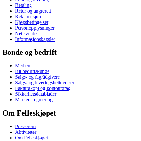
Betaling
Retur og angrerett
Reklamasjon
Kjøpsbetingelser
Personopplysninger
Nettsvindel
Informasjonskapsler
Bonde og bedrift
Medlem
Bli bedriftskunde
Salgs- og fagrådgivere
Salgs- og leveringsbetingelser
Fakturakopi og kontoutdrag
Sikkerhetsdatablader
Markedsregulering
Om Felleskjøpet
Presserom
Aktiviteter
Om Felleskjøpet