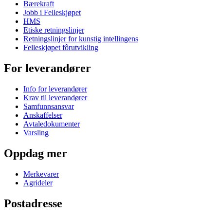
Bærekraft
Jobb i Felleskjøpet
HMS
Etiske retningslinjer
Retningslinjer for kunstig intellingens
Felleskjøpet fôrutvikling
For leverandører
Info for leverandører
Krav til leverandører
Samfunnsansvar
Anskaffelser
Avtaledokumenter
Varsling
Oppdag mer
Merkevarer
Agrideler
Postadresse