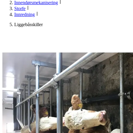
Innendørsmekanisering
Storfe
Innredning
Liggebåsskiller