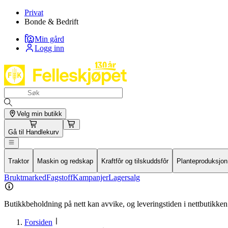
Privat
Bonde & Bedrift
Min gård
Logg inn
Velg min butikk
Gå til
Handlekurv
Traktor
Maskin og redskap
Kraftfôr og tilskuddsfôr
Planteproduksjon
Bruktmarked
Fagstoff
Kampanjer
Lagersalg
Butikkbeholdning på nett kan avvike, og leveringstiden i nettbutikken 
Forsiden