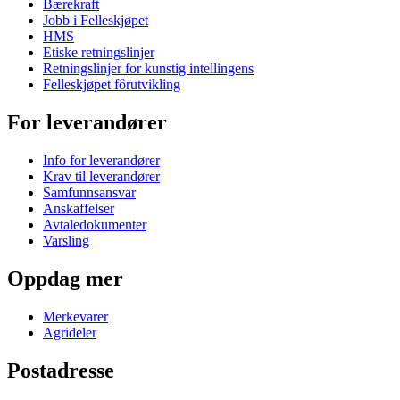
Bærekraft
Jobb i Felleskjøpet
HMS
Etiske retningslinjer
Retningslinjer for kunstig intellingens
Felleskjøpet fôrutvikling
For leverandører
Info for leverandører
Krav til leverandører
Samfunnsansvar
Anskaffelser
Avtaledokumenter
Varsling
Oppdag mer
Merkevarer
Agrideler
Postadresse