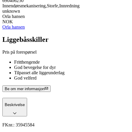
690406250
Innendørsmekanisering,Storfe,Innredning
unknown
Orla hansen
NOK
Orla hansen
Liggebåsskiller
Pris på forespørsel
Fritthengende
God bevegelse for dyr
Tilpasset alle liggeunderlag
God velferd
Be om mer informasjon
Beskrivelse
FKnr.:
35945584