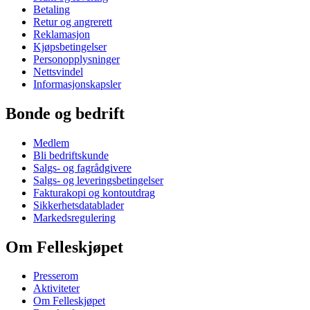
Betaling
Retur og angrerett
Reklamasjon
Kjøpsbetingelser
Personopplysninger
Nettsvindel
Informasjonskapsler
Bonde og bedrift
Medlem
Bli bedriftskunde
Salgs- og fagrådgivere
Salgs- og leveringsbetingelser
Fakturakopi og kontoutdrag
Sikkerhetsdatablader
Markedsregulering
Om Felleskjøpet
Presserom
Aktiviteter
Om Felleskjøpet