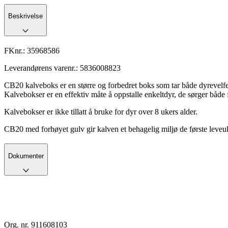
Beskrivelse
FKnr.:
35968586
Leverandørens varenr.:
5836008823
CB20 kalveboks er en større og forbedret boks som tar både dyrevelferd
Kalvebokser er en effektiv måte å oppstalle enkeltdyr, de sørger både 
Kalvebokser er ikke tillatt å bruke for dyr over 8 ukers alder.
CB20 med forhøyet gulv gir kalven et behagelig miljø de første leveuke
Dokumenter
Org. nr. 911608103