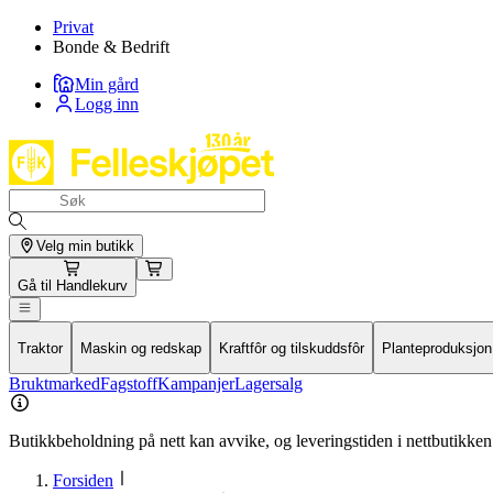
Privat
Bonde & Bedrift
Min gård
Logg inn
Velg min butikk
Gå til
Handlekurv
Traktor
Maskin og redskap
Kraftfôr og tilskuddsfôr
Planteproduksjon
Bruktmarked
Fagstoff
Kampanjer
Lagersalg
Butikkbeholdning på nett kan avvike, og leveringstiden i nettbutikken 
Forsiden