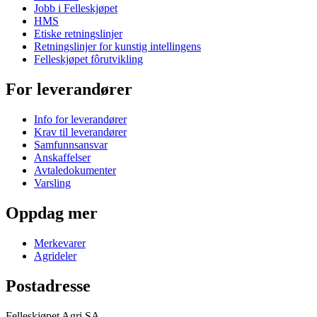
Jobb i Felleskjøpet
HMS
Etiske retningslinjer
Retningslinjer for kunstig intellingens
Felleskjøpet fôrutvikling
For leverandører
Info for leverandører
Krav til leverandører
Samfunnsansvar
Anskaffelser
Avtaledokumenter
Varsling
Oppdag mer
Merkevarer
Agrideler
Postadresse
Felleskjøpet Agri SA