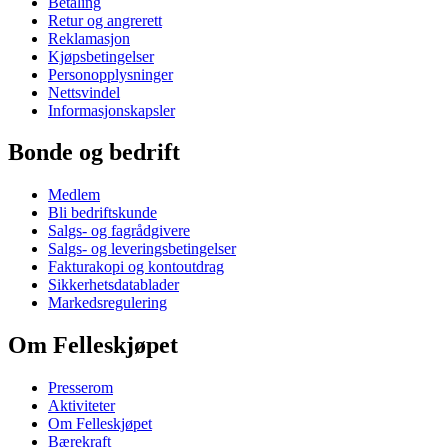
Betaling
Retur og angrerett
Reklamasjon
Kjøpsbetingelser
Personopplysninger
Nettsvindel
Informasjonskapsler
Bonde og bedrift
Medlem
Bli bedriftskunde
Salgs- og fagrådgivere
Salgs- og leveringsbetingelser
Fakturakopi og kontoutdrag
Sikkerhetsdatablader
Markedsregulering
Om Felleskjøpet
Presserom
Aktiviteter
Om Felleskjøpet
Bærekraft