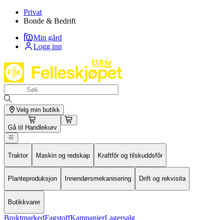
Privat
Bonde & Bedrift
Min gård
Logg inn
Velg min butikk
Gå til
Handlekurv
Traktor
Maskin og redskap
Kraftfôr og tilskuddsfôr
Planteproduksjon
Innendørsmekanisering
Drift og rekvisita
Butikkvarer
Bruktmarked
Fagstoff
Kampanjer
Lagersalg