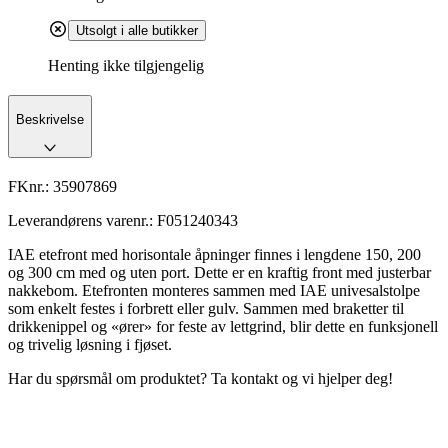
Utsolgt i alle butikker
Henting ikke tilgjengelig
Beskrivelse
FKnr.:
35907869
Leverandørens varenr.:
F051240343
IAE etefront med horisontale åpninger finnes i lengdene 150, 200
og 300 cm med og uten port. Dette er en kraftig front med justerbar
nakkebom. Etefronten monteres sammen med IAE univesalstolpe
som enkelt festes i forbrett eller gulv. Sammen med braketter til
drikkenippel og «ører» for feste av lettgrind, blir dette en funksjonell
og trivelig løsning i fjøset.
Har du spørsmål om produktet? Ta kontakt og vi hjelper deg!