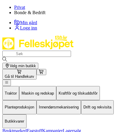
Privat
Bonde & Bedrift
Min gård
Logg inn
Velg min butikk
Gå til
Handlekurv
Traktor
Maskin og redskap
Kraftfôr og tilskuddsfôr
Planteproduksjon
Innendørsmekanisering
Drift og rekvisita
Butikkvarer
Bruktmarked
Fagstoff
Kampanjer
Lagersalg