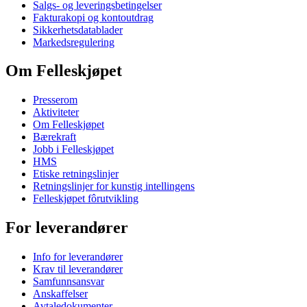
Salgs- og leveringsbetingelser
Fakturakopi og kontoutdrag
Sikkerhetsdatablader
Markedsregulering
Om Felleskjøpet
Presserom
Aktiviteter
Om Felleskjøpet
Bærekraft
Jobb i Felleskjøpet
HMS
Etiske retningslinjer
Retningslinjer for kunstig intellingens
Felleskjøpet fôrutvikling
For leverandører
Info for leverandører
Krav til leverandører
Samfunnsansvar
Anskaffelser
Avtaledokumenter