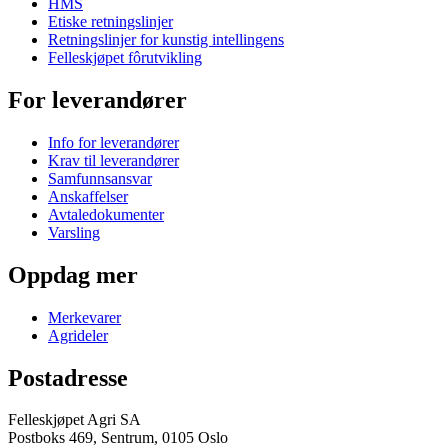
HMS
Etiske retningslinjer
Retningslinjer for kunstig intellingens
Felleskjøpet fôrutvikling
For leverandører
Info for leverandører
Krav til leverandører
Samfunnsansvar
Anskaffelser
Avtaledokumenter
Varsling
Oppdag mer
Merkevarer
Agrideler
Postadresse
Felleskjøpet Agri SA
Postboks 469, Sentrum, 0105 Oslo