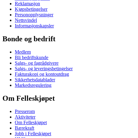
Reklamasjon
Kjøpsbetingelser
Personopplysninger
Nettsvindel
Informasjonskapsler
Bonde og bedrift
Medlem
Bli bedriftskunde
Salgs- og fagrådgivere
Salgs- og leveringsbetingelser
Fakturakopi og kontoutdrag
Sikkerhetsdatablader
Markedsregulering
Om Felleskjøpet
Presserom
Aktiviteter
Om Felleskjøpet
Bærekraft
Jobb i Felleskjøpet