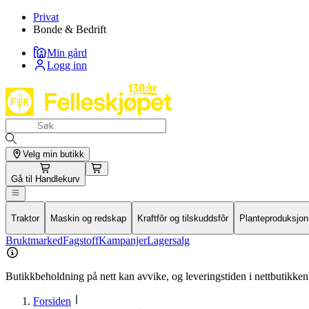
Privat
Bonde & Bedrift
Min gård
Logg inn
Velg min butikk
Gå til
Handlekurv
Traktor
Maskin og redskap
Kraftfôr og tilskuddsfôr
Planteproduksjon
Bruktmarked
Fagstoff
Kampanjer
Lagersalg
Butikkbeholdning på nett kan avvike, og leveringstiden i nettbutikken 
Forsiden