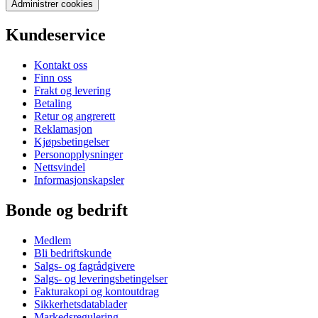
Administrer cookies
Kundeservice
Kontakt oss
Finn oss
Frakt og levering
Betaling
Retur og angrerett
Reklamasjon
Kjøpsbetingelser
Personopplysninger
Nettsvindel
Informasjonskapsler
Bonde og bedrift
Medlem
Bli bedriftskunde
Salgs- og fagrådgivere
Salgs- og leveringsbetingelser
Fakturakopi og kontoutdrag
Sikkerhetsdatablader
Markedsregulering