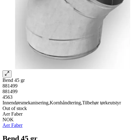
Bend 45 gr
881499
881499
4563
Innendørsmekanisering,Kornhåndtering,Tilbehør tørkeutstyr
Out of stock
Aer Faber
NOK
Aer Faber
Bend 45 gr