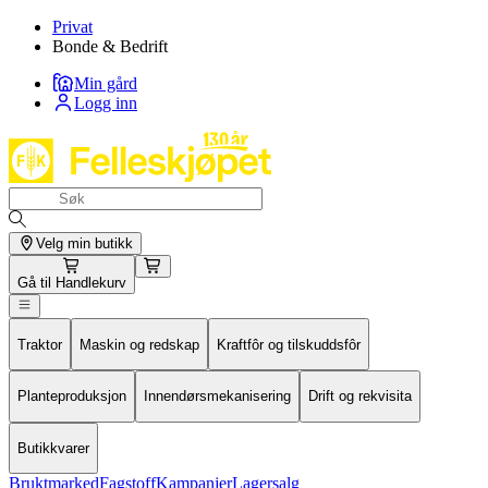
Privat
Bonde & Bedrift
Min gård
Logg inn
Velg min butikk
Gå til
Handlekurv
Traktor
Maskin og redskap
Kraftfôr og tilskuddsfôr
Planteproduksjon
Innendørsmekanisering
Drift og rekvisita
Butikkvarer
Bruktmarked
Fagstoff
Kampanjer
Lagersalg