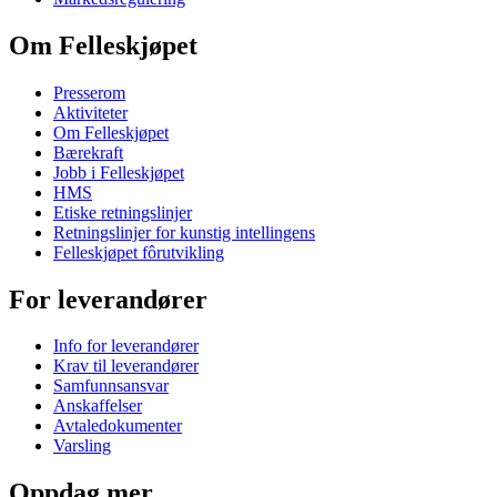
Om Felleskjøpet
Presserom
Aktiviteter
Om Felleskjøpet
Bærekraft
Jobb i Felleskjøpet
HMS
Etiske retningslinjer
Retningslinjer for kunstig intellingens
Felleskjøpet fôrutvikling
For leverandører
Info for leverandører
Krav til leverandører
Samfunnsansvar
Anskaffelser
Avtaledokumenter
Varsling
Oppdag mer