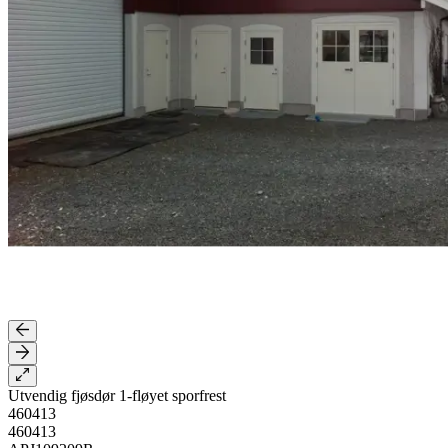
Utvendig fjøsdør 1-fløyet sporfrest
460413
460413