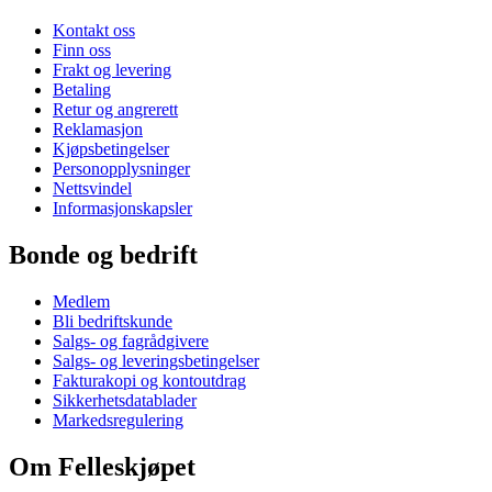
Kontakt oss
Finn oss
Frakt og levering
Betaling
Retur og angrerett
Reklamasjon
Kjøpsbetingelser
Personopplysninger
Nettsvindel
Informasjonskapsler
Bonde og bedrift
Medlem
Bli bedriftskunde
Salgs- og fagrådgivere
Salgs- og leveringsbetingelser
Fakturakopi og kontoutdrag
Sikkerhetsdatablader
Markedsregulering
Om Felleskjøpet