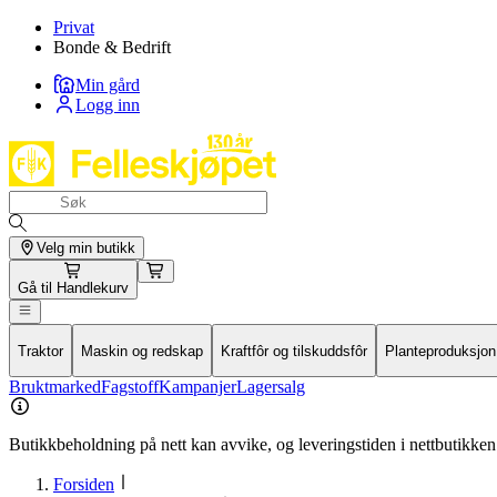
Privat
Bonde & Bedrift
Min gård
Logg inn
Velg min butikk
Gå til
Handlekurv
Traktor
Maskin og redskap
Kraftfôr og tilskuddsfôr
Planteproduksjon
Bruktmarked
Fagstoff
Kampanjer
Lagersalg
Butikkbeholdning på nett kan avvike, og leveringstiden i nettbutikken 
Forsiden