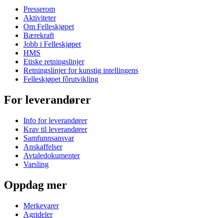
Presserom
Aktiviteter
Om Felleskjøpet
Bærekraft
Jobb i Felleskjøpet
HMS
Etiske retningslinjer
Retningslinjer for kunstig intellingens
Felleskjøpet fôrutvikling
For leverandører
Info for leverandører
Krav til leverandører
Samfunnsansvar
Anskaffelser
Avtaledokumenter
Varsling
Oppdag mer
Merkevarer
Agrideler