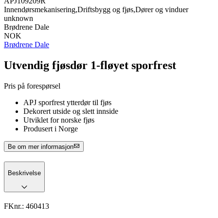
APJ109209R
Innendørsmekanisering,Driftsbygg og fjøs,Dører og vinduer
unknown
Brødrene Dale
NOK
Brødrene Dale
Utvendig fjøsdør 1-fløyet sporfrest
Pris på forespørsel
APJ sporfrest ytterdør til fjøs
Dekorert utside og slett innside
Utviklet for norske fjøs
Produsert i Norge
Be om mer informasjon
Beskrivelse
FKnr.:
460413