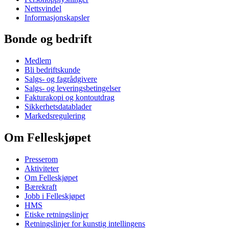
Nettsvindel
Informasjonskapsler
Bonde og bedrift
Medlem
Bli bedriftskunde
Salgs- og fagrådgivere
Salgs- og leveringsbetingelser
Fakturakopi og kontoutdrag
Sikkerhetsdatablader
Markedsregulering
Om Felleskjøpet
Presserom
Aktiviteter
Om Felleskjøpet
Bærekraft
Jobb i Felleskjøpet
HMS
Etiske retningslinjer
Retningslinjer for kunstig intellingens