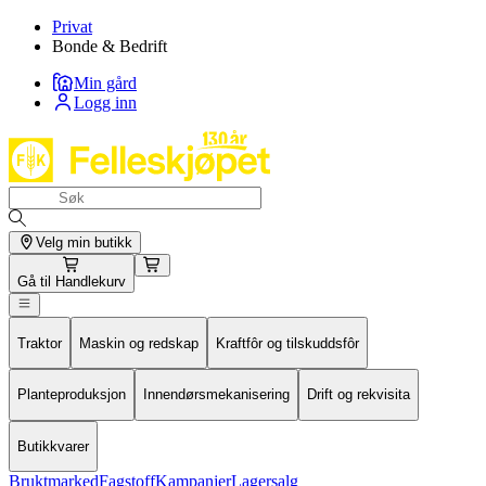
Privat
Bonde & Bedrift
Min gård
Logg inn
Velg min butikk
Gå til
Handlekurv
Traktor
Maskin og redskap
Kraftfôr og tilskuddsfôr
Planteproduksjon
Innendørsmekanisering
Drift og rekvisita
Butikkvarer
Bruktmarked
Fagstoff
Kampanjer
Lagersalg