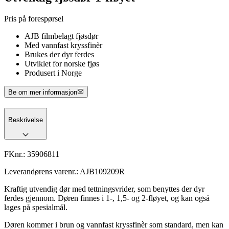
Pris på forespørsel
AJB filmbelagt fjøsdør
Med vannfast kryssfinèr
Brukes der dyr ferdes
Utviklet for norske fjøs
Produsert i Norge
Be om mer informasjon
Beskrivelse
FKnr.:
35906811
Leverandørens varenr.:
AJB109209R
Kraftig utvendig dør med tettningsvrider, som benyttes der dyr
ferdes gjennom. Døren finnes i 1-, 1,5- og 2-fløyet, og kan også
lages på spesialmål.
Døren kommer i brun og vannfast kryssfinèr som standard, men kan