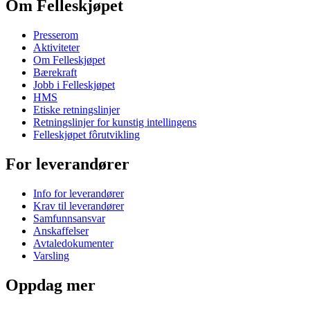
Om Felleskjøpet
Presserom
Aktiviteter
Om Felleskjøpet
Bærekraft
Jobb i Felleskjøpet
HMS
Etiske retningslinjer
Retningslinjer for kunstig intellingens
Felleskjøpet fôrutvikling
For leverandører
Info for leverandører
Krav til leverandører
Samfunnsansvar
Anskaffelser
Avtaledokumenter
Varsling
Oppdag mer