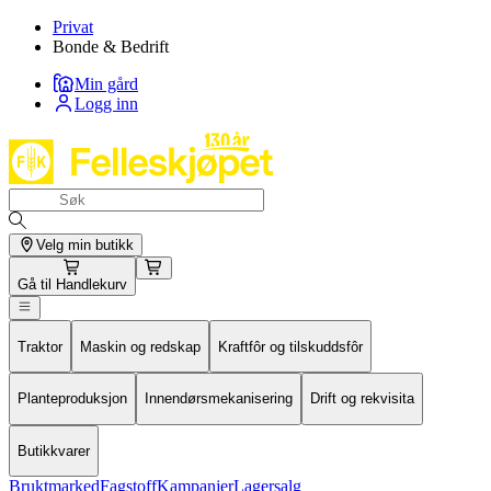
Privat
Bonde & Bedrift
Min gård
Logg inn
Velg min butikk
Gå til
Handlekurv
Traktor
Maskin og redskap
Kraftfôr og tilskuddsfôr
Planteproduksjon
Innendørsmekanisering
Drift og rekvisita
Butikkvarer
Bruktmarked
Fagstoff
Kampanjer
Lagersalg