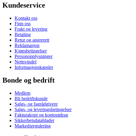
Kundeservice
Kontakt oss
Finn oss
Frakt og levering
Betaling
Retur og angrerett
Reklamasjon
Kjøpsbetingelser
Personopplysninger
Nettsvindel
Informasjonskapsler
Bonde og bedrift
Medlem
Bli bedriftskunde
Salgs- og fagrådgivere
Salgs- og leveringsbetingelser
Fakturakopi og kontoutdrag
Sikkerhetsdatablader
Markedsregulering