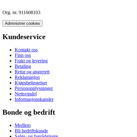
Org. nr. 911608103
Administrer cookies
Kundeservice
Kontakt oss
Finn oss
Frakt og levering
Betaling
Retur og angrerett
Reklamasjon
Kjøpsbetingelser
Personopplysninger
Nettsvindel
Informasjonskapsler
Bonde og bedrift
Medlem
Bli bedriftskunde
Salgs- og fagrådgivere