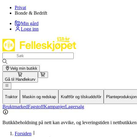
Privat
Bonde & Bedrift
Min gård
Logg inn
Velg min butikk
Gå til
Handlekurv
Traktor
Maskin og redskap
Kraftfôr og tilskuddsfôr
Planteproduksjon
Bruktmarked
Fagstoff
Kampanjer
Lagersalg
Butikkbeholdning på nett kan avvike, og leveringstiden i nettbutikken 
Forsiden