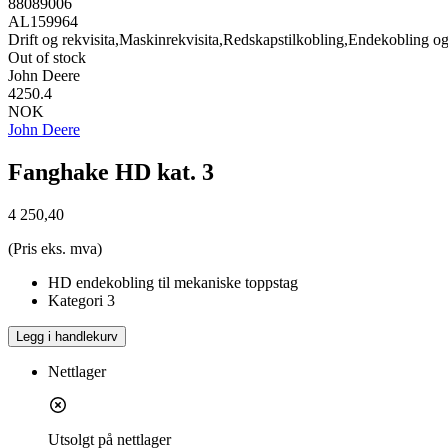
88089006
AL159964
Drift og rekvisita,Maskinrekvisita,Redskapstilkobling,Endekobling o
Out of stock
John Deere
4250.4
NOK
John Deere
Fanghake HD kat. 3
4 250,40
(Pris eks. mva)
HD endekobling til mekaniske toppstag
Kategori 3
Legg i handlekurv
Nettlager
Utsolgt på nettlager