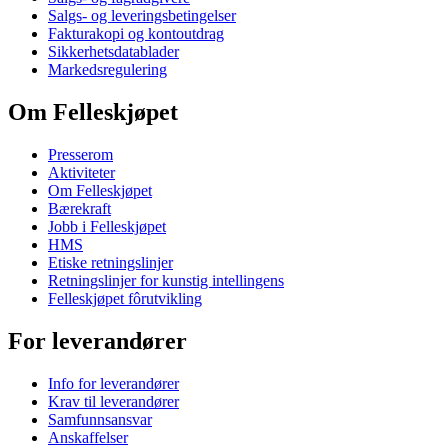
Salgs- og leveringsbetingelser
Fakturakopi og kontoutdrag
Sikkerhetsdatablader
Markedsregulering
Om Felleskjøpet
Presserom
Aktiviteter
Om Felleskjøpet
Bærekraft
Jobb i Felleskjøpet
HMS
Etiske retningslinjer
Retningslinjer for kunstig intellingens
Felleskjøpet fôrutvikling
For leverandører
Info for leverandører
Krav til leverandører
Samfunnsansvar
Anskaffelser