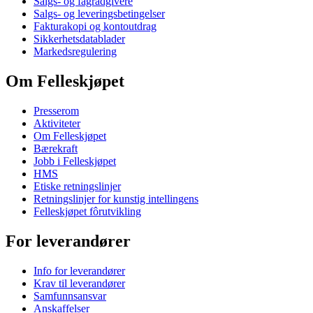
Salgs- og fagrådgivere
Salgs- og leveringsbetingelser
Fakturakopi og kontoutdrag
Sikkerhetsdatablader
Markedsregulering
Om Felleskjøpet
Presserom
Aktiviteter
Om Felleskjøpet
Bærekraft
Jobb i Felleskjøpet
HMS
Etiske retningslinjer
Retningslinjer for kunstig intellingens
Felleskjøpet fôrutvikling
For leverandører
Info for leverandører
Krav til leverandører
Samfunnsansvar
Anskaffelser