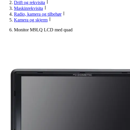
Drift og rekvisita
Maskinrekvisita
Radio, kamera og tilbehør
Kamera og skjerm
Monitor M9LQ LCD med quad