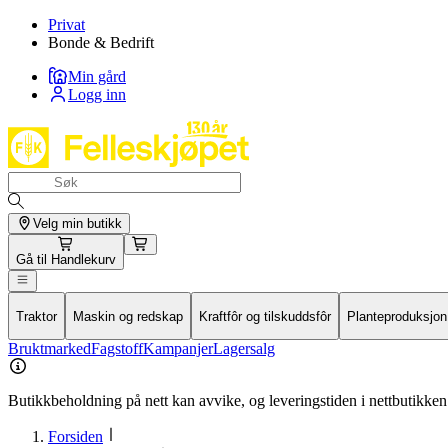
Privat
Bonde & Bedrift
Min gård
Logg inn
Velg min butikk
Gå til
Handlekurv
Traktor
Maskin og redskap
Kraftfôr og tilskuddsfôr
Planteproduksjon
Bruktmarked
Fagstoff
Kampanjer
Lagersalg
Butikkbeholdning på nett kan avvike, og leveringstiden i nettbutikken 
Forsiden