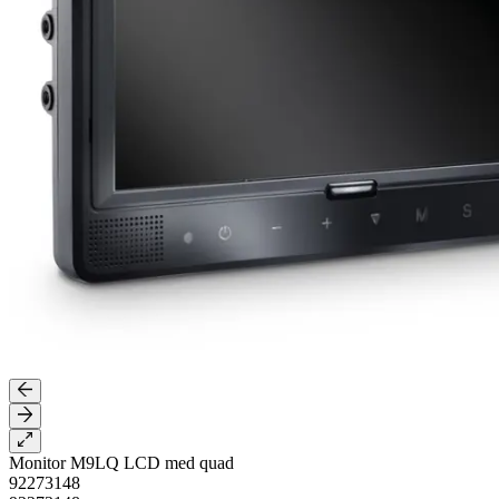
Monitor M9LQ LCD med quad
92273148