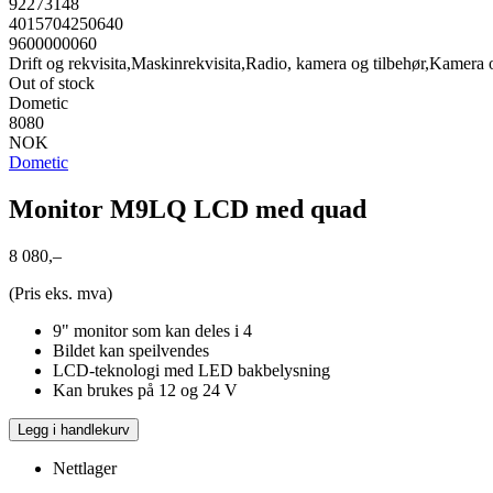
92273148
4015704250640
9600000060
Drift og rekvisita,Maskinrekvisita,Radio, kamera og tilbehør,Kamera 
Out of stock
Dometic
8080
NOK
Dometic
Monitor M9LQ LCD med quad
8 080,–
(Pris eks. mva)
9" monitor som kan deles i 4
Bildet kan speilvendes
LCD-teknologi med LED bakbelysning
Kan brukes på 12 og 24 V
Legg i handlekurv
Nettlager