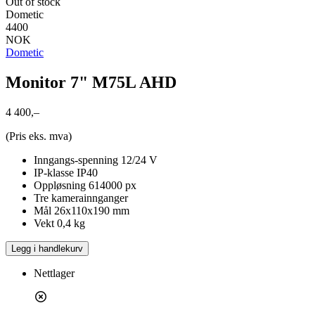
Out of stock
Dometic
4400
NOK
Dometic
Monitor 7" M75L AHD
4 400,–
(Pris eks. mva)
Inngangs-spenning 12/24 V
IP-klasse IP40
Oppløsning 614000 px
Tre kamerainnganger
Mål 26x110x190 mm
Vekt 0,4 kg
Legg i handlekurv
Nettlager