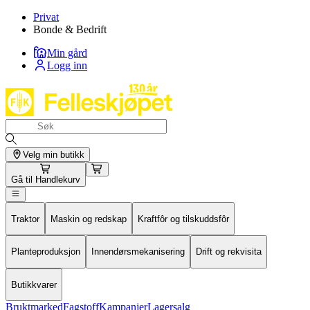
Privat
Bonde & Bedrift
Min gård
Logg inn
Velg min butikk
Gå til
Handlekurv
Traktor
Maskin og redskap
Kraftfôr og tilskuddsfôr
Planteproduksjon
Innendørsmekanisering
Drift og rekvisita
Butikkvarer
Bruktmarked
Fagstoff
Kampanjer
Lagersalg