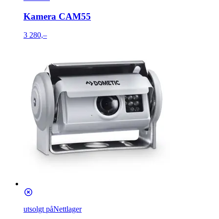
Kamera CAM55
3 280,–
utsolgt på
Nettlager