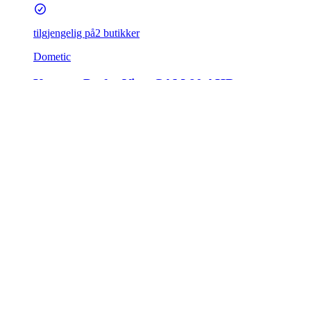
tilgjengelig på
2 butikker
Dometic
Kamera PerfectView CAM 80 AHD
5 600,–
Org. nr. 911608103
Administrer cookies
Kundeservice
Kontakt oss
Finn oss