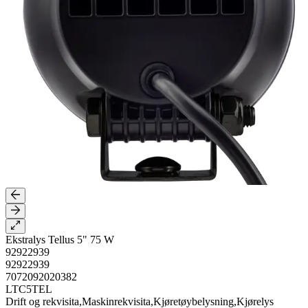
Ekstralys Tellus 5" 75 W
92922939
92922939
7072092020382
LTC5TEL
Drift og rekvisita,Maskinrekvisita,Kjøretøybelysning,Kjørelys