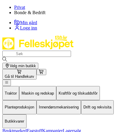
Privat
Bonde & Bedrift
Min gård
Logg inn
Velg min butikk
Gå til
Handlekurv
Traktor
Maskin og redskap
Kraftfôr og tilskuddsfôr
Planteproduksjon
Innendørsmekanisering
Drift og rekvisita
Butikkvarer
Bruktmarked
Fagstoff
Kampanjer
Lagersalg