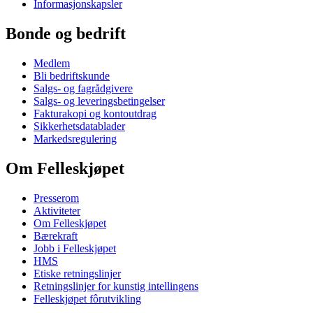
Informasjonskapsler
Bonde og bedrift
Medlem
Bli bedriftskunde
Salgs- og fagrådgivere
Salgs- og leveringsbetingelser
Fakturakopi og kontoutdrag
Sikkerhetsdatablader
Markedsregulering
Om Felleskjøpet
Presserom
Aktiviteter
Om Felleskjøpet
Bærekraft
Jobb i Felleskjøpet
HMS
Etiske retningslinjer
Retningslinjer for kunstig intellingens
Felleskjøpet fôrutvikling