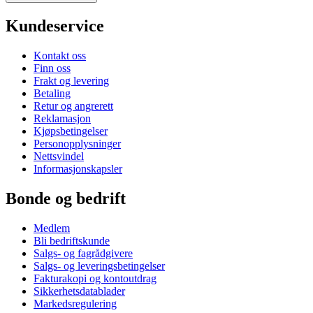
Kundeservice
Kontakt oss
Finn oss
Frakt og levering
Betaling
Retur og angrerett
Reklamasjon
Kjøpsbetingelser
Personopplysninger
Nettsvindel
Informasjonskapsler
Bonde og bedrift
Medlem
Bli bedriftskunde
Salgs- og fagrådgivere
Salgs- og leveringsbetingelser
Fakturakopi og kontoutdrag
Sikkerhetsdatablader
Markedsregulering