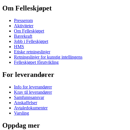
Om Felleskjøpet
Presserom
Aktiviteter
Om Felleskjøpet
Bærekraft
Jobb i Felleskjøpet
HMS
Etiske retningslinjer
Retningslinjer for kunstig intellingens
Felleskjøpet fôrutvikling
For leverandører
Info for leverandører
Krav til leverandører
Samfunnsansvar
Anskaffelser
Avtaledokumenter
Varsling
Oppdag mer