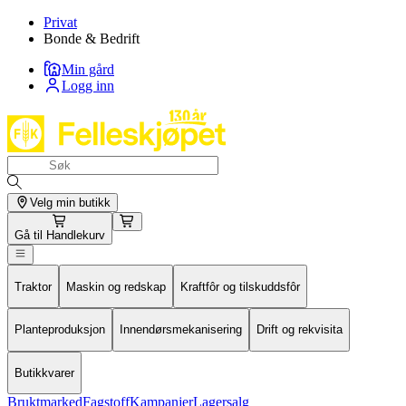
Privat
Bonde & Bedrift
Min gård
Logg inn
Velg min butikk
Gå til
Handlekurv
Traktor
Maskin og redskap
Kraftfôr og tilskuddsfôr
Planteproduksjon
Innendørsmekanisering
Drift og rekvisita
Butikkvarer
Bruktmarked
Fagstoff
Kampanjer
Lagersalg