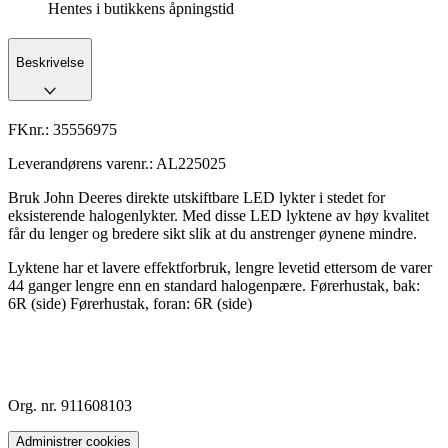
Hentes i butikkens åpningstid
Beskrivelse
FKnr.:
35556975
Leverandørens varenr.:
AL225025
Bruk John Deeres direkte utskiftbare LED lykter i stedet for
eksisterende halogenlykter. Med disse LED lyktene av høy kvalitet
får du lenger og bredere sikt slik at du anstrenger øynene mindre.
Lyktene har et lavere effektforbruk, lengre levetid ettersom de varer
44 ganger lengre enn en standard halogenpære. Førerhustak, bak:
6R (side) Førerhustak, foran: 6R (side)
Org. nr. 911608103
Administrer cookies