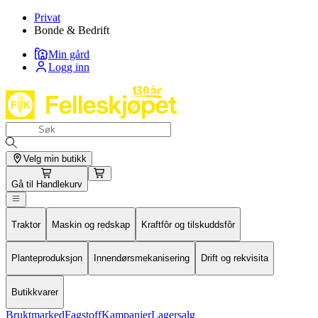
Privat
Bonde & Bedrift
Min gård
Logg inn
Velg min butikk
Gå til
Handlekurv
Traktor
Maskin og redskap
Kraftfôr og tilskuddsfôr
Planteproduksjon
Innendørsmekanisering
Drift og rekvisita
Butikkvarer
Bruktmarked
Fagstoff
Kampanjer
Lagersalg