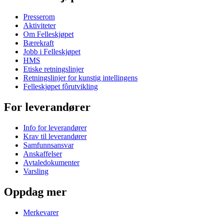
Presserom
Aktiviteter
Om Felleskjøpet
Bærekraft
Jobb i Felleskjøpet
HMS
Etiske retningslinjer
Retningslinjer for kunstig intellingens
Felleskjøpet fôrutvikling
For leverandører
Info for leverandører
Krav til leverandører
Samfunnsansvar
Anskaffelser
Avtaledokumenter
Varsling
Oppdag mer
Merkevarer