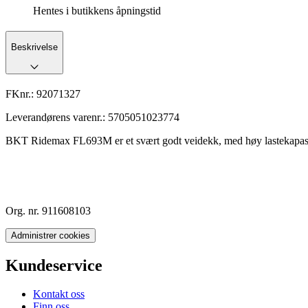
Hentes i butikkens åpningstid
Beskrivelse
FKnr.:
92071327
Leverandørens varenr.:
5705051023774
BKT Ridemax FL693M er et svært godt veidekk, med høy lastekapasite
Org. nr. 911608103
Administrer cookies
Kundeservice
Kontakt oss
Finn oss