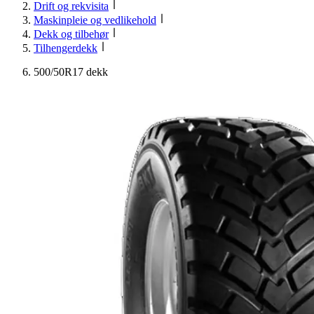
Drift og rekvisita
Maskinpleie og vedlikehold
Dekk og tilbehør
Tilhengerdekk
500/50R17 dekk