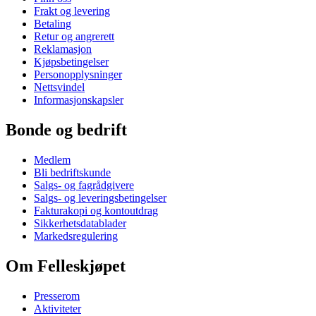
Frakt og levering
Betaling
Retur og angrerett
Reklamasjon
Kjøpsbetingelser
Personopplysninger
Nettsvindel
Informasjonskapsler
Bonde og bedrift
Medlem
Bli bedriftskunde
Salgs- og fagrådgivere
Salgs- og leveringsbetingelser
Fakturakopi og kontoutdrag
Sikkerhetsdatablader
Markedsregulering
Om Felleskjøpet
Presserom
Aktiviteter