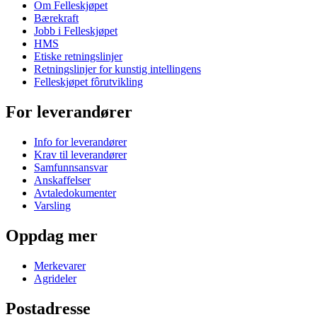
Om Felleskjøpet
Bærekraft
Jobb i Felleskjøpet
HMS
Etiske retningslinjer
Retningslinjer for kunstig intellingens
Felleskjøpet fôrutvikling
For leverandører
Info for leverandører
Krav til leverandører
Samfunnsansvar
Anskaffelser
Avtaledokumenter
Varsling
Oppdag mer
Merkevarer
Agrideler
Postadresse