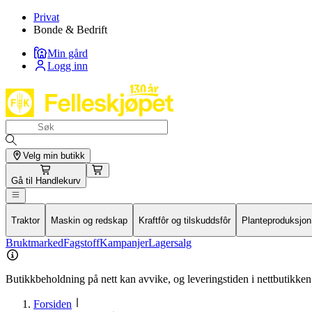
Privat
Bonde & Bedrift
Min gård
Logg inn
Velg min butikk
Gå til
Handlekurv
Traktor
Maskin og redskap
Kraftfôr og tilskuddsfôr
Planteproduksjon
Bruktmarked
Fagstoff
Kampanjer
Lagersalg
Butikkbeholdning på nett kan avvike, og leveringstiden i nettbutikken 
Forsiden