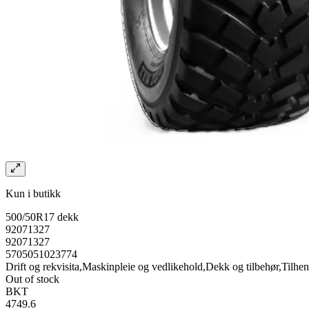
Kun i butikk
500/50R17 dekk
92071327
92071327
5705051023774
Drift og rekvisita,Maskinpleie og vedlikehold,Dekk og tilbehør,Tilhe
Out of stock
BKT
4749.6