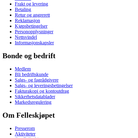
Frakt og levering
Betaling
Retur og angrerett
Reklamasjon
Kjøpsbetingelser
Personopplysninger
Nettsvindel
Informasjonskapsler
Bonde og bedrift
Medlem
Bli bedriftskunde
Salgs- og fagrådgivere
Salgs- og leveringsbetingelser
Fakturakopi og kontoutdrag
Sikkerhetsdatablader
Markedsregulering
Om Felleskjøpet
Presserom
Aktiviteter