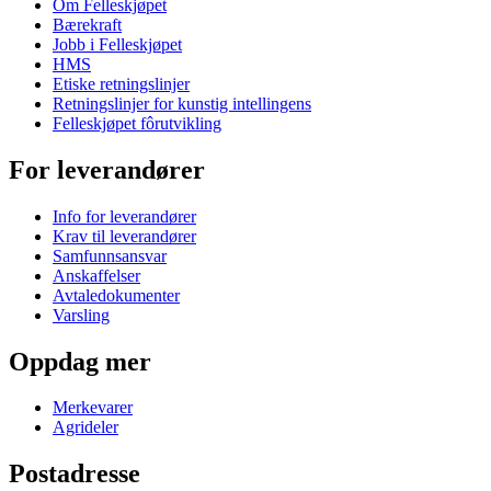
Om Felleskjøpet
Bærekraft
Jobb i Felleskjøpet
HMS
Etiske retningslinjer
Retningslinjer for kunstig intellingens
Felleskjøpet fôrutvikling
For leverandører
Info for leverandører
Krav til leverandører
Samfunnsansvar
Anskaffelser
Avtaledokumenter
Varsling
Oppdag mer
Merkevarer
Agrideler
Postadresse