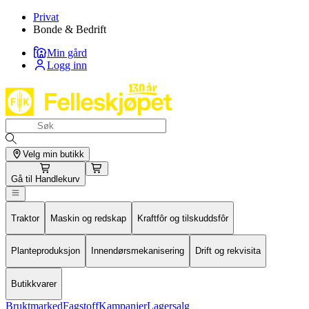
Privat
Bonde & Bedrift
Min gård
Logg inn
Velg min butikk
Gå til
Handlekurv
Traktor
Maskin og redskap
Kraftfôr og tilskuddsfôr
Planteproduksjon
Innendørsmekanisering
Drift og rekvisita
Butikkvarer
Bruktmarked
Fagstoff
Kampanjer
Lagersalg