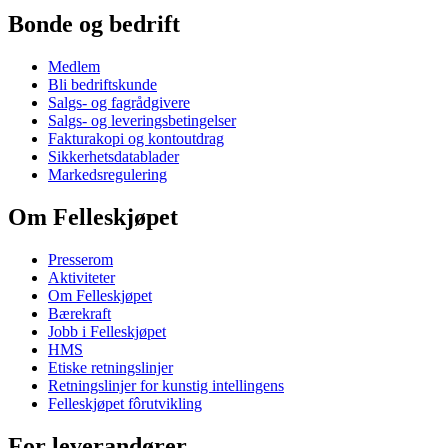
Bonde og bedrift
Medlem
Bli bedriftskunde
Salgs- og fagrådgivere
Salgs- og leveringsbetingelser
Fakturakopi og kontoutdrag
Sikkerhetsdatablader
Markedsregulering
Om Felleskjøpet
Presserom
Aktiviteter
Om Felleskjøpet
Bærekraft
Jobb i Felleskjøpet
HMS
Etiske retningslinjer
Retningslinjer for kunstig intellingens
Felleskjøpet fôrutvikling
For leverandører