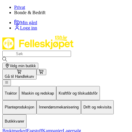
Privat
Bonde & Bedrift
Min gård
Logg inn
Velg min butikk
Gå til
Handlekurv
Traktor
Maskin og redskap
Kraftfôr og tilskuddsfôr
Planteproduksjon
Innendørsmekanisering
Drift og rekvisita
Butikkvarer
Bruktmarked
Fagstoff
Kampanjer
Lagersalg