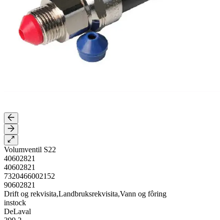
Volumventil S22
40602821
40602821
7320466002152
90602821
Drift og rekvisita,Landbruksrekvisita,Vann og fôring
instock
DeLaval