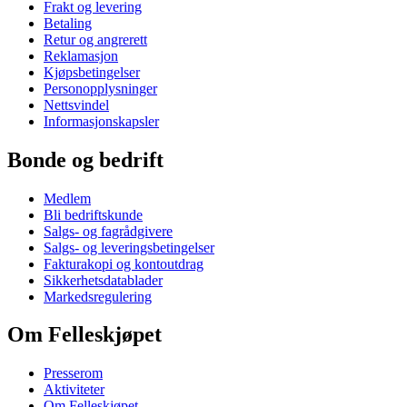
Frakt og levering
Betaling
Retur og angrerett
Reklamasjon
Kjøpsbetingelser
Personopplysninger
Nettsvindel
Informasjonskapsler
Bonde og bedrift
Medlem
Bli bedriftskunde
Salgs- og fagrådgivere
Salgs- og leveringsbetingelser
Fakturakopi og kontoutdrag
Sikkerhetsdatablader
Markedsregulering
Om Felleskjøpet
Presserom
Aktiviteter
Om Felleskjøpet