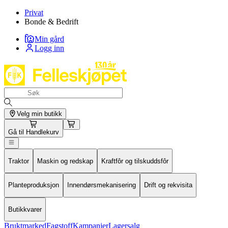
Privat
Bonde & Bedrift
Min gård
Logg inn
Velg min butikk
Gå til
Handlekurv
Traktor
Maskin og redskap
Kraftfôr og tilskuddsfôr
Planteproduksjon
Innendørsmekanisering
Drift og rekvisita
Butikkvarer
Bruktmarked
Fagstoff
Kampanjer
Lagersalg