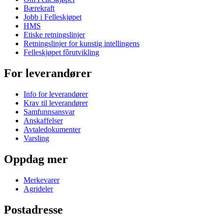
Bærekraft
Jobb i Felleskjøpet
HMS
Etiske retningslinjer
Retningslinjer for kunstig intellingens
Felleskjøpet fôrutvikling
For leverandører
Info for leverandører
Krav til leverandører
Samfunnsansvar
Anskaffelser
Avtaledokumenter
Varsling
Oppdag mer
Merkevarer
Agrideler
Postadresse