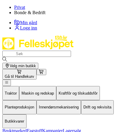
Privat
Bonde & Bedrift
Min gård
Logg inn
Velg min butikk
Gå til
Handlekurv
Traktor
Maskin og redskap
Kraftfôr og tilskuddsfôr
Planteproduksjon
Innendørsmekanisering
Drift og rekvisita
Butikkvarer
Bruktmarked
Fagstoff
Kampanjer
Lagersalg