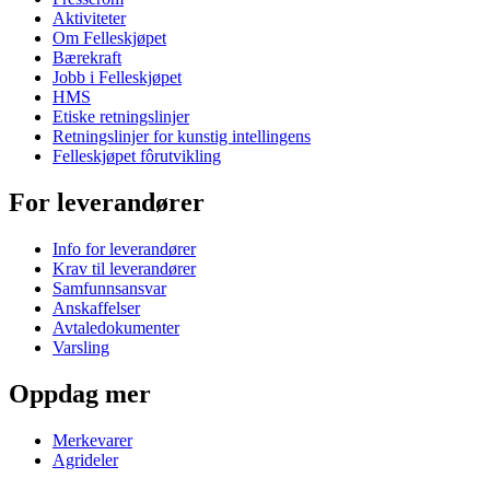
Aktiviteter
Om Felleskjøpet
Bærekraft
Jobb i Felleskjøpet
HMS
Etiske retningslinjer
Retningslinjer for kunstig intellingens
Felleskjøpet fôrutvikling
For leverandører
Info for leverandører
Krav til leverandører
Samfunnsansvar
Anskaffelser
Avtaledokumenter
Varsling
Oppdag mer
Merkevarer
Agrideler