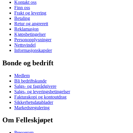
Kontakt oss
Finn oss
Frakt og levering
Betaling
Retur og angrerett
Reklamasjon
Kjøpsbetingelser
Personopplysninger
Nettsvindel
Informasjonskapsler
Bonde og bedrift
Medlem
Bli bedriftskunde
Salgs- og fagrådgivere
Salgs- og leveringsbetingelser
Fakturakopi og kontoutdrag
Sikkerhetsdatablader
Markedsregulering
Om Felleskjøpet
Presserom