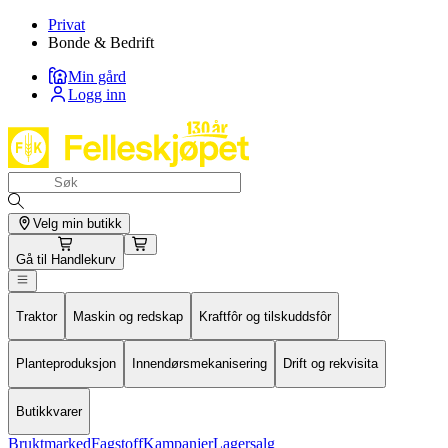
Privat
Bonde & Bedrift
Min gård
Logg inn
Velg min butikk
Gå til
Handlekurv
Traktor
Maskin og redskap
Kraftfôr og tilskuddsfôr
Planteproduksjon
Innendørsmekanisering
Drift og rekvisita
Butikkvarer
Bruktmarked
Fagstoff
Kampanjer
Lagersalg