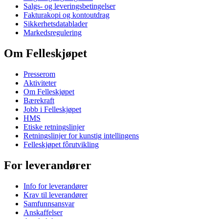
Salgs- og leveringsbetingelser
Fakturakopi og kontoutdrag
Sikkerhetsdatablader
Markedsregulering
Om Felleskjøpet
Presserom
Aktiviteter
Om Felleskjøpet
Bærekraft
Jobb i Felleskjøpet
HMS
Etiske retningslinjer
Retningslinjer for kunstig intellingens
Felleskjøpet fôrutvikling
For leverandører
Info for leverandører
Krav til leverandører
Samfunnsansvar
Anskaffelser