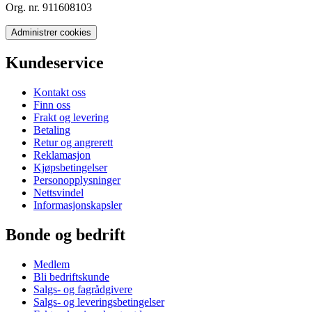
Org. nr. 911608103
Administrer cookies
Kundeservice
Kontakt oss
Finn oss
Frakt og levering
Betaling
Retur og angrerett
Reklamasjon
Kjøpsbetingelser
Personopplysninger
Nettsvindel
Informasjonskapsler
Bonde og bedrift
Medlem
Bli bedriftskunde
Salgs- og fagrådgivere
Salgs- og leveringsbetingelser