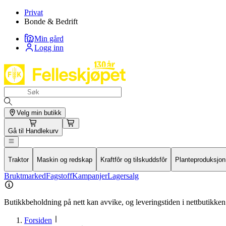
Privat
Bonde & Bedrift
Min gård
Logg inn
Velg min butikk
Gå til
Handlekurv
Traktor
Maskin og redskap
Kraftfôr og tilskuddsfôr
Planteproduksjon
Bruktmarked
Fagstoff
Kampanjer
Lagersalg
Butikkbeholdning på nett kan avvike, og leveringstiden i nettbutikken 
Forsiden