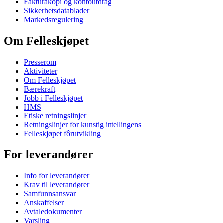
Fakturakopi og kontoutdrag
Sikkerhetsdatablader
Markedsregulering
Om Felleskjøpet
Presserom
Aktiviteter
Om Felleskjøpet
Bærekraft
Jobb i Felleskjøpet
HMS
Etiske retningslinjer
Retningslinjer for kunstig intellingens
Felleskjøpet fôrutvikling
For leverandører
Info for leverandører
Krav til leverandører
Samfunnsansvar
Anskaffelser
Avtaledokumenter
Varsling