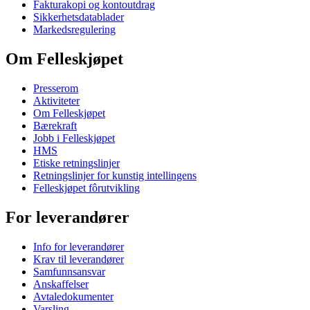
Fakturakopi og kontoutdrag
Sikkerhetsdatablader
Markedsregulering
Om Felleskjøpet
Presserom
Aktiviteter
Om Felleskjøpet
Bærekraft
Jobb i Felleskjøpet
HMS
Etiske retningslinjer
Retningslinjer for kunstig intellingens
Felleskjøpet fôrutvikling
For leverandører
Info for leverandører
Krav til leverandører
Samfunnsansvar
Anskaffelser
Avtaledokumenter
Varsling