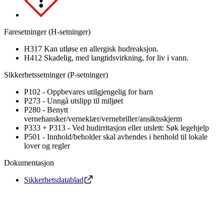
Faresetninger (H-setninger)
H317 Kan utløse en allergisk hudreaksjon.
H412 Skadelig, med langtidsvirkning, for liv i vann.
Sikkerhetssetninger (P-setninger)
P102 - Oppbevares utilgjengelig for barn
P273 - Unngå utslipp til miljøet
P280 - Benytt
vernehansker/verneklær/vernebriller/ansiktsskjerm
P333 + P313 - Ved hudirritasjon eller utslett: Søk legehjelp
P501 - Innhold/beholder skal avhendes i henhold til lokale
lover og regler
Dokumentasjon
Sikkerhetsdatablad