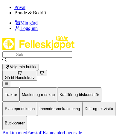
Privat
Bonde & Bedrift
Min gård
Logg inn
Velg min butikk
Gå til
Handlekurv
Traktor
Maskin og redskap
Kraftfôr og tilskuddsfôr
Planteproduksjon
Innendørsmekanisering
Drift og rekvisita
Butikkvarer
Bruktmarked
Fagstoff
Kampanjer
Lagersalg