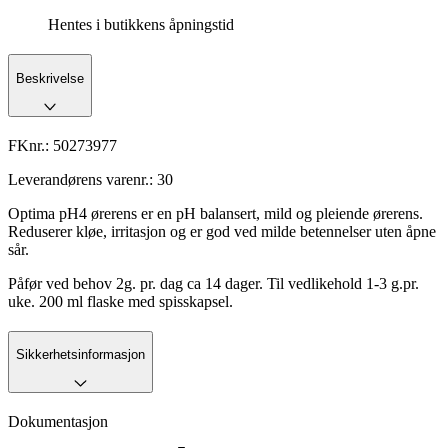
Hentes i butikkens åpningstid
Beskrivelse
FKnr.:
50273977
Leverandørens varenr.:
30
Optima pH4 ørerens er en pH balansert, mild og pleiende ørerens.
Reduserer kløe, irritasjon og er god ved milde betennelser uten åpne
sår.
Påfør ved behov 2g. pr. dag ca 14 dager. Til vedlikehold 1-3 g.pr.
uke. 200 ml flaske med spisskapsel.
Sikkerhetsinformasjon
Dokumentasjon