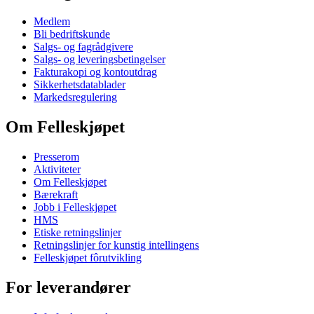
Medlem
Bli bedriftskunde
Salgs- og fagrådgivere
Salgs- og leveringsbetingelser
Fakturakopi og kontoutdrag
Sikkerhetsdatablader
Markedsregulering
Om Felleskjøpet
Presserom
Aktiviteter
Om Felleskjøpet
Bærekraft
Jobb i Felleskjøpet
HMS
Etiske retningslinjer
Retningslinjer for kunstig intellingens
Felleskjøpet fôrutvikling
For leverandører