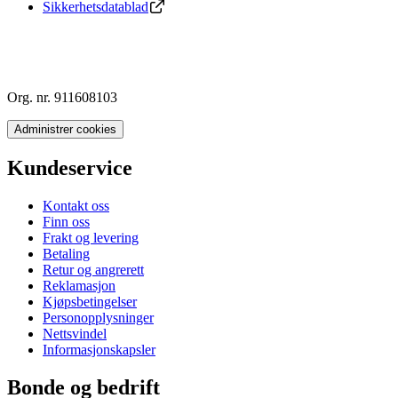
Sikkerhetsdatablad
Org. nr. 911608103
Administrer cookies
Kundeservice
Kontakt oss
Finn oss
Frakt og levering
Betaling
Retur og angrerett
Reklamasjon
Kjøpsbetingelser
Personopplysninger
Nettsvindel
Informasjonskapsler
Bonde og bedrift