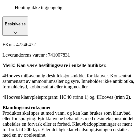
Henting ikke tilgjengelig
Beskrivelse
FKnr.:
47246472
Leverandørens varenr.:
741007831
Merk! Kan være bestillingsvare i enkelte butikker.
4Hooves miljøvennlig desinfeksjonsmiddel for klauver. Konsentrat
sammensatt av ammoniumsalter og syre. Inneholder ikke antibiotika,
formaldehyd, kobbersulfat eller tungmetaller.
4Hooves klauvpleieprogram: HC40 (trinn 1) og 4Hooves (trinn 2).
Blandingsinstruksjoner
Produktet skal spes ut med vann, og kan kan brukes som klauvbad
eller for spraying. Før klauvene behandles med desinfeksjonsmiddel
anbefales en forvask eller et forbad. Klauvbadoppløsninger er ment
for bruk til 200 kyr. Etter det bør klauvbadsoppløsningen erstattes
med en ny oppløsning.