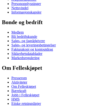
Personopplysninger
Nettsvindel
Informasjonskapsler
Bonde og bedrift
Medlem
Bli bedriftskunde
Salgs- og fagrådgivere
Salgs- og leveringsbetingelser
Fakturakopi og kontoutdrag
Sikkerhetsdatablader
Markedsregulering
Om Felleskjøpet
Presserom
Aktiviteter
Om Felleskjøpet
Bærekraft
Jobb i Felleskjøpet
HMS
Etiske retningslinjer