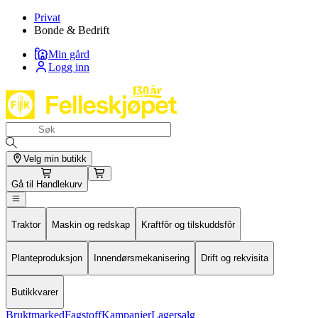
Privat
Bonde & Bedrift
Min gård
Logg inn
Velg min butikk
Gå til
Handlekurv
Traktor
Maskin og redskap
Kraftfôr og tilskuddsfôr
Planteproduksjon
Innendørsmekanisering
Drift og rekvisita
Butikkvarer
Bruktmarked
Fagstoff
Kampanjer
Lagersalg