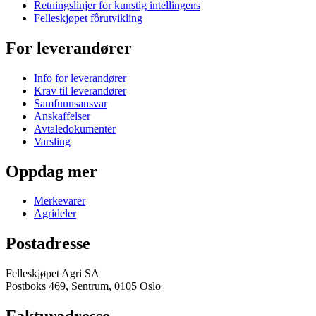
Retningslinjer for kunstig intellingens
Felleskjøpet fôrutvikling
For leverandører
Info for leverandører
Krav til leverandører
Samfunnsansvar
Anskaffelser
Avtaledokumenter
Varsling
Oppdag mer
Merkevarer
Agrideler
Postadresse
Felleskjøpet Agri SA
Postboks 469, Sentrum, 0105 Oslo