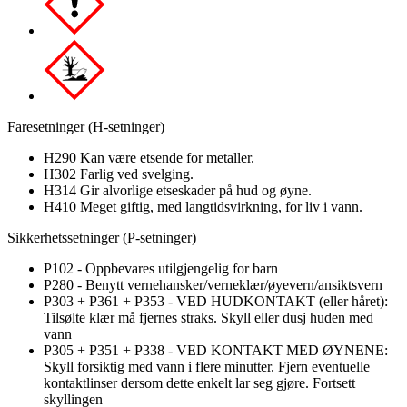
Faresetninger (H-setninger)
H290 Kan være etsende for metaller.
H302 Farlig ved svelging.
H314 Gir alvorlige etseskader på hud og øyne.
H410 Meget giftig, med langtidsvirkning, for liv i vann.
Sikkerhetssetninger (P-setninger)
P102 - Oppbevares utilgjengelig for barn
P280 - Benytt vernehansker/verneklær/øyevern/ansiktsvern
P303 + P361 + P353 - VED HUDKONTAKT (eller håret):
Tilsølte klær må fjernes straks. Skyll eller dusj huden med
vann
P305 + P351 + P338 - VED KONTAKT MED ØYNENE:
Skyll forsiktig med vann i flere minutter. Fjern eventuelle
kontaktlinser dersom dette enkelt lar seg gjøre. Fortsett
skyllingen