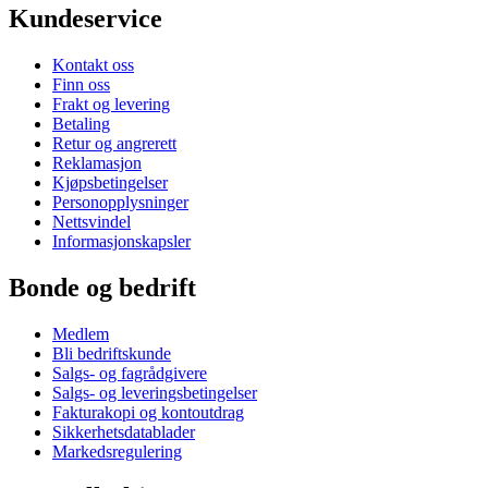
Kundeservice
Kontakt oss
Finn oss
Frakt og levering
Betaling
Retur og angrerett
Reklamasjon
Kjøpsbetingelser
Personopplysninger
Nettsvindel
Informasjonskapsler
Bonde og bedrift
Medlem
Bli bedriftskunde
Salgs- og fagrådgivere
Salgs- og leveringsbetingelser
Fakturakopi og kontoutdrag
Sikkerhetsdatablader
Markedsregulering