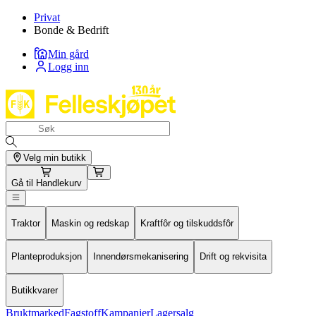
Privat
Bonde & Bedrift
Min gård
Logg inn
Velg min butikk
Gå til
Handlekurv
Traktor
Maskin og redskap
Kraftfôr og tilskuddsfôr
Planteproduksjon
Innendørsmekanisering
Drift og rekvisita
Butikkvarer
Bruktmarked
Fagstoff
Kampanjer
Lagersalg