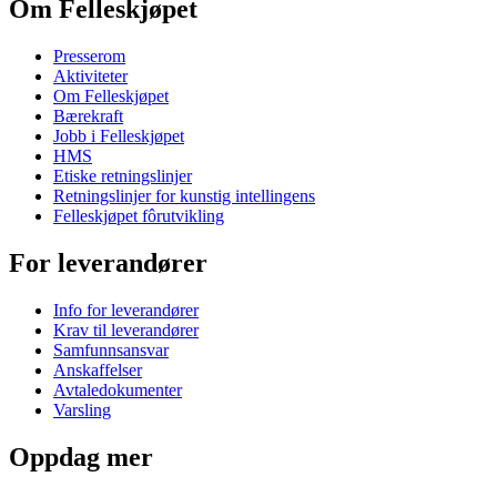
Om Felleskjøpet
Presserom
Aktiviteter
Om Felleskjøpet
Bærekraft
Jobb i Felleskjøpet
HMS
Etiske retningslinjer
Retningslinjer for kunstig intellingens
Felleskjøpet fôrutvikling
For leverandører
Info for leverandører
Krav til leverandører
Samfunnsansvar
Anskaffelser
Avtaledokumenter
Varsling
Oppdag mer