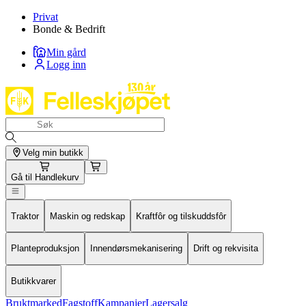
Privat
Bonde & Bedrift
Min gård
Logg inn
Velg min butikk
Gå til
Handlekurv
Traktor
Maskin og redskap
Kraftfôr og tilskuddsfôr
Planteproduksjon
Innendørsmekanisering
Drift og rekvisita
Butikkvarer
Bruktmarked
Fagstoff
Kampanjer
Lagersalg