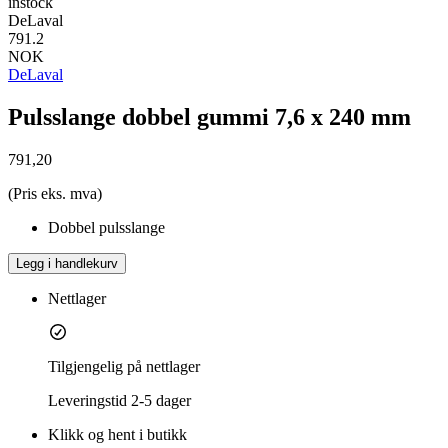
instock
DeLaval
791.2
NOK
DeLaval
Pulsslange dobbel gummi 7,6 x 240 mm
791,20
(Pris eks. mva)
Dobbel pulsslange
Legg i handlekurv
Nettlager
Tilgjengelig på nettlager
Leveringstid
2-5 dager
Klikk og hent i butikk