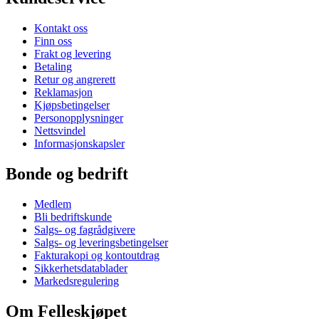
Kontakt oss
Finn oss
Frakt og levering
Betaling
Retur og angrerett
Reklamasjon
Kjøpsbetingelser
Personopplysninger
Nettsvindel
Informasjonskapsler
Bonde og bedrift
Medlem
Bli bedriftskunde
Salgs- og fagrådgivere
Salgs- og leveringsbetingelser
Fakturakopi og kontoutdrag
Sikkerhetsdatablader
Markedsregulering
Om Felleskjøpet