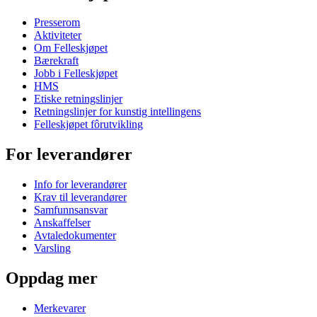
Presserom
Aktiviteter
Om Felleskjøpet
Bærekraft
Jobb i Felleskjøpet
HMS
Etiske retningslinjer
Retningslinjer for kunstig intellingens
Felleskjøpet fôrutvikling
For leverandører
Info for leverandører
Krav til leverandører
Samfunnsansvar
Anskaffelser
Avtaledokumenter
Varsling
Oppdag mer
Merkevarer