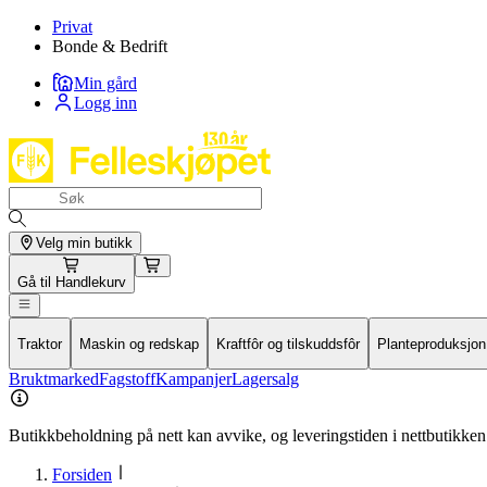
Privat
Bonde & Bedrift
Min gård
Logg inn
Velg min butikk
Gå til
Handlekurv
Traktor
Maskin og redskap
Kraftfôr og tilskuddsfôr
Planteproduksjon
Bruktmarked
Fagstoff
Kampanjer
Lagersalg
Butikkbeholdning på nett kan avvike, og leveringstiden i nettbutikken 
Forsiden