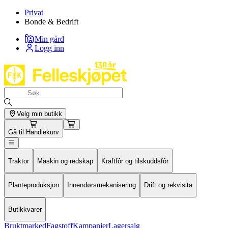
Privat
Bonde & Bedrift
Min gård
Logg inn
Velg min butikk
Gå til
Handlekurv
Traktor
Maskin og redskap
Kraftfôr og tilskuddsfôr
Planteproduksjon
Innendørsmekanisering
Drift og rekvisita
Butikkvarer
Bruktmarked
Fagstoff
Kampanjer
Lagersalg