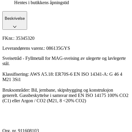
Hentes i butikkens åpningstid
Beskrivelse
FKnr.:
35345320
Leverandørens varenr.:
086135GYS
Sveisetråd - Fyllmetall for MAG-sveising av ulegerte og lavlegerte
stål.
Klassifisering: AWS A5.18: ER70S-6 EN ISO 14341-A: G 46 4
M21 3Si1
Bruksområder: Bil, jernbane, skipsbygging og konstruksjon
generelt. Gassbeskyttelse i samsvar med EN ISO 14175 100% CO2
(C1) eller Argon / CO2 (M21, 8 <20% CO2)
Org. nr. 911608103