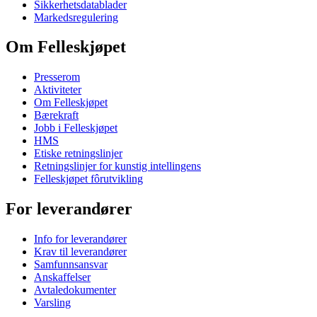
Sikkerhetsdatablader
Markedsregulering
Om Felleskjøpet
Presserom
Aktiviteter
Om Felleskjøpet
Bærekraft
Jobb i Felleskjøpet
HMS
Etiske retningslinjer
Retningslinjer for kunstig intellingens
Felleskjøpet fôrutvikling
For leverandører
Info for leverandører
Krav til leverandører
Samfunnsansvar
Anskaffelser
Avtaledokumenter
Varsling