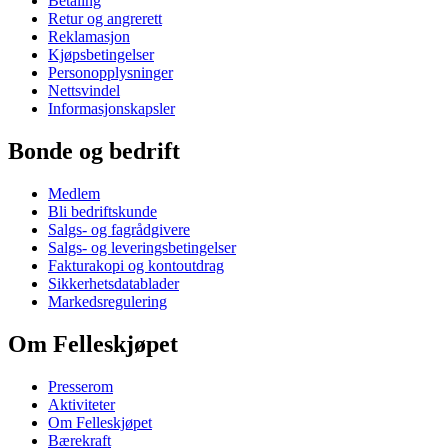
Betaling
Retur og angrerett
Reklamasjon
Kjøpsbetingelser
Personopplysninger
Nettsvindel
Informasjonskapsler
Bonde og bedrift
Medlem
Bli bedriftskunde
Salgs- og fagrådgivere
Salgs- og leveringsbetingelser
Fakturakopi og kontoutdrag
Sikkerhetsdatablader
Markedsregulering
Om Felleskjøpet
Presserom
Aktiviteter
Om Felleskjøpet
Bærekraft