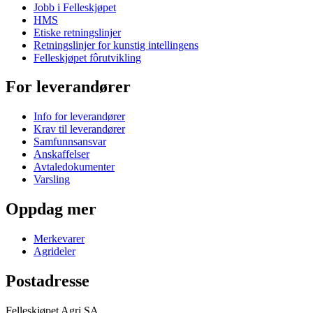
Jobb i Felleskjøpet
HMS
Etiske retningslinjer
Retningslinjer for kunstig intellingens
Felleskjøpet fôrutvikling
For leverandører
Info for leverandører
Krav til leverandører
Samfunnsansvar
Anskaffelser
Avtaledokumenter
Varsling
Oppdag mer
Merkevarer
Agrideler
Postadresse
Felleskjøpet Agri SA