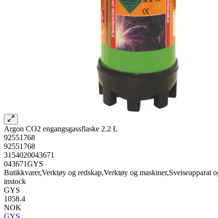
Argon CO2 engangsgassflaske 2.2 L
92551768
92551768
3154020043671
043671GYS
Butikkvarer,Verktøy og redskap,Verktøy og maskiner,Sveiseapparat og
instock
GYS
1058.4
NOK
GYS