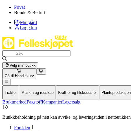
Privat
Bonde & Bedrift
Min gård
Logg inn
Velg min butikk
Gå til
Handlekurv
Traktor
Maskin og redskap
Kraftfôr og tilskuddsfôr
Planteproduksjon
Bruktmarked
Fagstoff
Kampanjer
Lagersalg
Butikkbeholdning på nett kan avvike, og leveringstiden i nettbutikken 
Forsiden