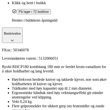
Klikk og hent i butikk
På lager i 72 butikker
Hentes i butikkens åpningstid
Beskrivelse
FKnr.:
50346078
Leverandørens varenr.:
5132006051
Ryobi RHCP180 kombitang 180 mm av herdet krom-vanadium for
å sikre holdbarhet og lang levetid.
Høyfrekvent herdede kniver og takkede kjever, noe som øker
holdbarheten til kniver og kjever.
Trådkutter med høy kapasitet opp til 2 mm diameter.
Ergonomiske håndtak med høy vektstangseffekt gir mindre
anstrengelse ved klipping.
Vekt 0,24 kg
Flere gripeområder for sikkert grep om festemidler og runde