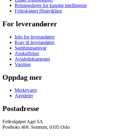
Retningslinjer for kunstig intellingens
Felleskjøpet fôrutvikling
For leverandører
Info for leverandører
Krav til leverandører
Samfunnsansvar
Anskaffelser
Avtaledokumenter
Varsling
Oppdag mer
Merkevarer
Agrideler
Postadresse
Felleskjøpet Agri SA
Postboks 469, Sentrum, 0105 Oslo