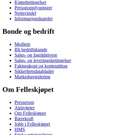
Kjøpsbetingelser
Personopplysninger
Nettsvindel
Informasjonskapsler
Bonde og bedrift
Medlem
Bli bedriftskunde
Salgs- og fagrådgivere
Salgs- og leveringsbetingelser
Fakturakopi og kontoutdrag
Sikkerhetsdatablader
Markedsregulering
Om Felleskjøpet
Presserom
Aktiviteter
Om Felleskjøpet
Bærekraft
Jobb i Felleskjøpet
HMS
Etiske retningslinjer