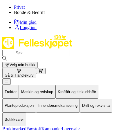
Privat
Bonde & Bedrift
Min gård
Logg inn
Velg min butikk
Gå til
Handlekurv
Traktor
Maskin og redskap
Kraftfôr og tilskuddsfôr
Planteproduksjon
Innendørsmekanisering
Drift og rekvisita
Butikkvarer
Bruktmarked
Fagstoff
Kampanjer
Lagersalg