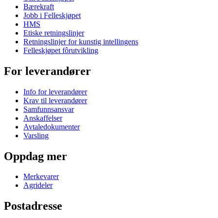
Bærekraft
Jobb i Felleskjøpet
HMS
Etiske retningslinjer
Retningslinjer for kunstig intellingens
Felleskjøpet fôrutvikling
For leverandører
Info for leverandører
Krav til leverandører
Samfunnsansvar
Anskaffelser
Avtaledokumenter
Varsling
Oppdag mer
Merkevarer
Agrideler
Postadresse