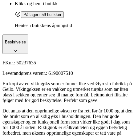
Klikk og hent i butikk
På lager i 59 butikker
Hentes i butikkens åpningstid
Beskrivelse
FKnr.:
50237635
Leverandørens varenr.:
6190007510
En kopi av en vikingøks som er funnet like ved Øyo sin fabrikk på
Geilo. Vikingøksen er en vakker og utmerket turøks som tar liten
plass i sekken og egner seg til mange formål. Lettmontert filtslire
følger med for god beskyttelse. Perfekt som gave.
Det antas at den opprinnelige øksen er fra rett før år 1000 og at den
ble brukt som en allsidig øks i husholdningen. Den har gode
egenskaper og en funksjonell form som virker like godt i dag som
for 1000 år siden. Riktignok er stålkvaliteten og eggen betydelig
forbedret, men øksens opprinnelige egenskaper er tatt vare på.