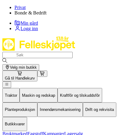
Privat
Bonde & Bedrift
Min gård
Logg inn
Velg min butikk
Gå til
Handlekurv
Traktor
Maskin og redskap
Kraftfôr og tilskuddsfôr
Planteproduksjon
Innendørsmekanisering
Drift og rekvisita
Butikkvarer
Bruktmarked
Fagstoff
Kampanjer
Lagersalg