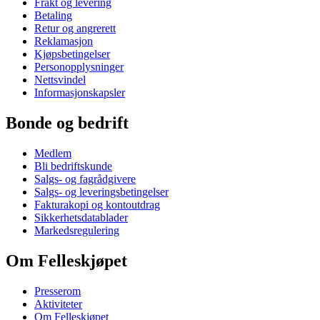
Frakt og levering
Betaling
Retur og angrerett
Reklamasjon
Kjøpsbetingelser
Personopplysninger
Nettsvindel
Informasjonskapsler
Bonde og bedrift
Medlem
Bli bedriftskunde
Salgs- og fagrådgivere
Salgs- og leveringsbetingelser
Fakturakopi og kontoutdrag
Sikkerhetsdatablader
Markedsregulering
Om Felleskjøpet
Presserom
Aktiviteter
Om Felleskjøpet