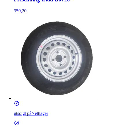
959,20
utsolgt på
Nettlager