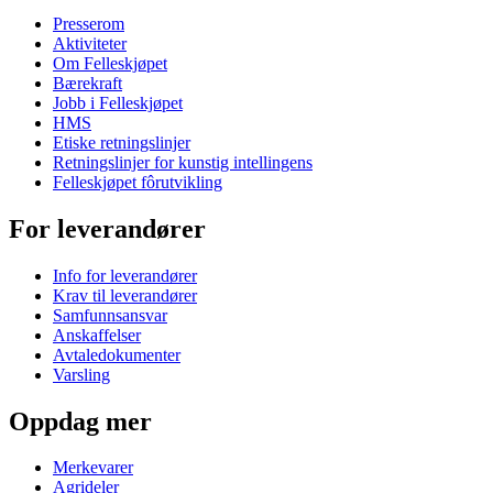
Presserom
Aktiviteter
Om Felleskjøpet
Bærekraft
Jobb i Felleskjøpet
HMS
Etiske retningslinjer
Retningslinjer for kunstig intellingens
Felleskjøpet fôrutvikling
For leverandører
Info for leverandører
Krav til leverandører
Samfunnsansvar
Anskaffelser
Avtaledokumenter
Varsling
Oppdag mer
Merkevarer
Agrideler