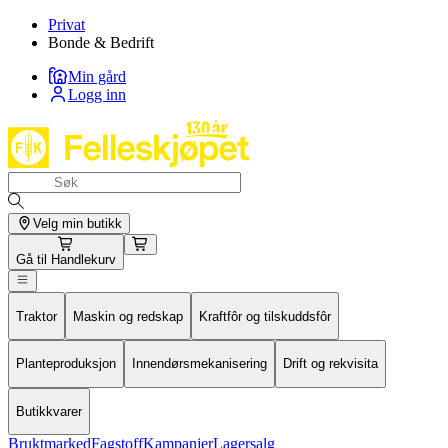
Privat
Bonde & Bedrift
Min gård
Logg inn
Velg min butikk
Gå til
Handlekurv
Traktor
Maskin og redskap
Kraftfôr og tilskuddsfôr
Planteproduksjon
Innendørsmekanisering
Drift og rekvisita
Butikkvarer
Bruktmarked
Fagstoff
Kampanjer
Lagersalg