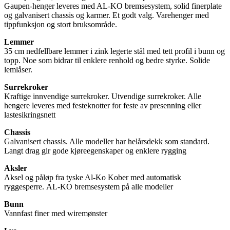
Gaupen-henger leveres med AL-KO bremsesystem, solid finerplate
og galvanisert chassis og karmer. Et godt valg. Varehenger med
tippfunksjon og stort bruksområde.
Lemmer
35 cm nedfellbare lemmer i zink legerte stål med tett profil i bunn og
topp. Noe som bidrar til enklere renhold og bedre styrke. Solide
lemlåser.
Surrekroker
Kraftige innvendige surrekroker. Utvendige surrekroker. Alle
hengere leveres med festeknotter for feste av presenning eller
lastesikringsnett
Chassis
Galvanisert chassis. Alle modeller har helårsdekk som standard.
Langt drag gir gode kjøreegenskaper og enklere rygging
Aksler
Aksel og påløp fra tyske Al-Ko Kober med automatisk
ryggesperre. AL-KO bremsesystem på alle modeller
Bunn
Vannfast finer med wiremønster