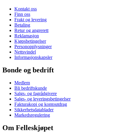
Kontakt oss
Finn oss
Frakt og levering
Betaling
Retur og angrerett
Reklamasjon
Kjøpsbetingelser
Personopplysninger
Nettsvindel
Informasjonskapsler
Bonde og bedrift
Medlem
Bli bedriftskunde
Salgs- og fagrådgivere
Salgs- og leveringsbetingelser
Fakturakopi og kontoutdrag
Sikkerhetsdatablader
Markedsregulering
Om Felleskjøpet