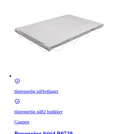
tilgjengelig på
Nettlager
tilgjengelig på
82 butikker
Gaupen
Presenning fritid B0720