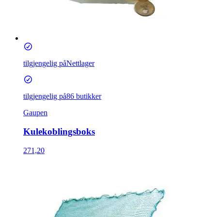
tilgjengelig på
Nettlager
tilgjengelig på
86 butikker
Gaupen
Kulekoblingsboks
271,20