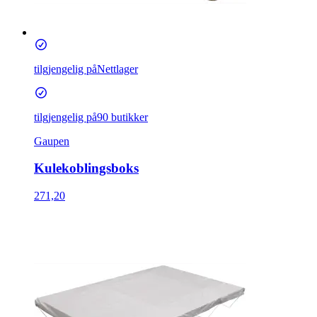
tilgjengelig på
Nettlager
tilgjengelig på
90 butikker
Gaupen
Kulekoblingsboks
271,20