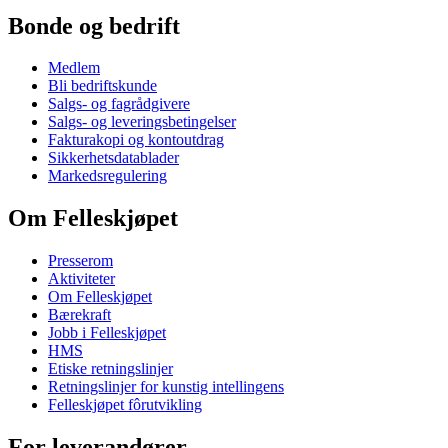
Bonde og bedrift
Medlem
Bli bedriftskunde
Salgs- og fagrådgivere
Salgs- og leveringsbetingelser
Fakturakopi og kontoutdrag
Sikkerhetsdatablader
Markedsregulering
Om Felleskjøpet
Presserom
Aktiviteter
Om Felleskjøpet
Bærekraft
Jobb i Felleskjøpet
HMS
Etiske retningslinjer
Retningslinjer for kunstig intellingens
Felleskjøpet fôrutvikling
For leverandører