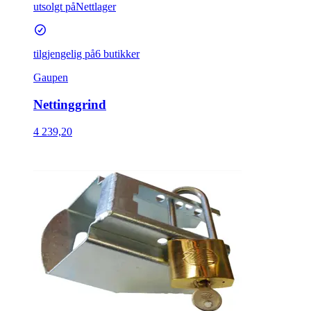
utsolgt på
Nettlager
tilgjengelig på
6 butikker
Gaupen
Nettinggrind
4 239,20