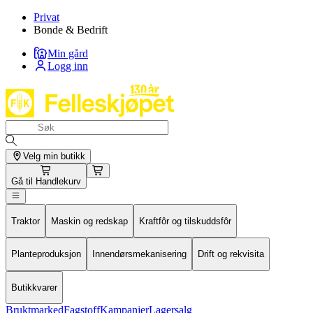
Privat
Bonde & Bedrift
Min gård
Logg inn
Velg min butikk
Gå til
Handlekurv
Traktor
Maskin og redskap
Kraftfôr og tilskuddsfôr
Planteproduksjon
Innendørsmekanisering
Drift og rekvisita
Butikkvarer
Bruktmarked
Fagstoff
Kampanjer
Lagersalg