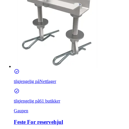
tilgjengelig på
Nettlager
tilgjengelig på
61 butikker
Gaupen
Feste For reservehjul