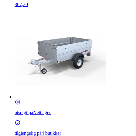
367,20
utsolgt på
Nettlager
tilgjengelig på
4 butikker