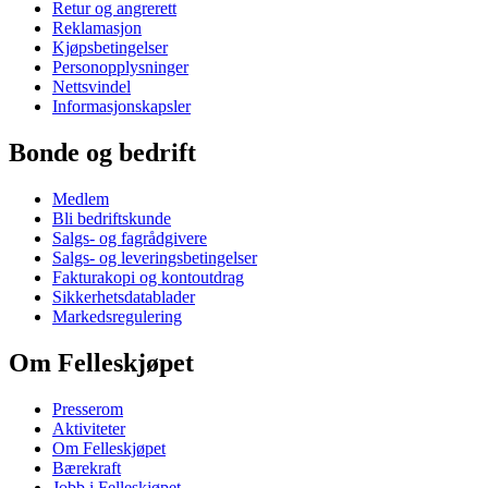
Retur og angrerett
Reklamasjon
Kjøpsbetingelser
Personopplysninger
Nettsvindel
Informasjonskapsler
Bonde og bedrift
Medlem
Bli bedriftskunde
Salgs- og fagrådgivere
Salgs- og leveringsbetingelser
Fakturakopi og kontoutdrag
Sikkerhetsdatablader
Markedsregulering
Om Felleskjøpet
Presserom
Aktiviteter
Om Felleskjøpet
Bærekraft
Jobb i Felleskjøpet