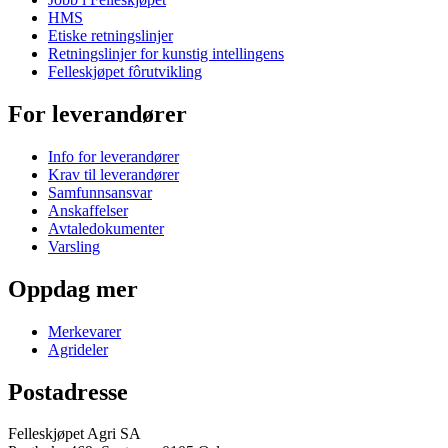
HMS
Etiske retningslinjer
Retningslinjer for kunstig intellingens
Felleskjøpet fôrutvikling
For leverandører
Info for leverandører
Krav til leverandører
Samfunnsansvar
Anskaffelser
Avtaledokumenter
Varsling
Oppdag mer
Merkevarer
Agrideler
Postadresse
Felleskjøpet Agri SA