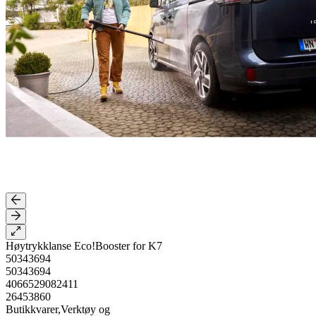
Høytrykklanse Eco!Booster for K7
50343694
50343694
4066529082411
26453860
Butikkvarer,Verktøy og