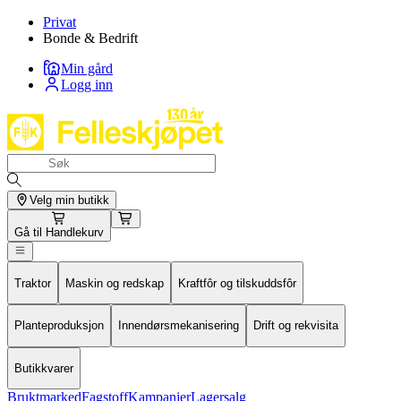
Privat
Bonde & Bedrift
Min gård
Logg inn
Velg min butikk
Gå til
Handlekurv
Traktor
Maskin og redskap
Kraftfôr og tilskuddsfôr
Planteproduksjon
Innendørsmekanisering
Drift og rekvisita
Butikkvarer
Bruktmarked
Fagstoff
Kampanjer
Lagersalg