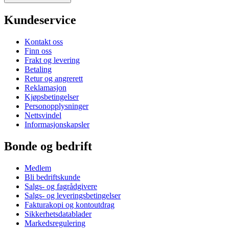
Kundeservice
Kontakt oss
Finn oss
Frakt og levering
Betaling
Retur og angrerett
Reklamasjon
Kjøpsbetingelser
Personopplysninger
Nettsvindel
Informasjonskapsler
Bonde og bedrift
Medlem
Bli bedriftskunde
Salgs- og fagrådgivere
Salgs- og leveringsbetingelser
Fakturakopi og kontoutdrag
Sikkerhetsdatablader
Markedsregulering