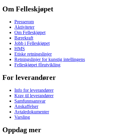
Om Felleskjøpet
Presserom
Aktiviteter
Om Felleskjøpet
Bærekraft
Jobb i Felleskjøpet
HMS
Etiske retningslinjer
Retningslinjer for kunstig intellingens
Felleskjøpet fôrutvikling
For leverandører
Info for leverandører
Krav til leverandører
Samfunnsansvar
Anskaffelser
Avtaledokumenter
Varsling
Oppdag mer