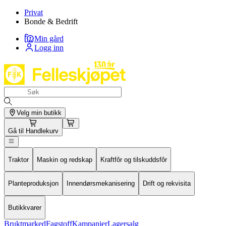
Privat
Bonde & Bedrift
Min gård
Logg inn
Velg min butikk
Gå til
Handlekurv
Traktor
Maskin og redskap
Kraftfôr og tilskuddsfôr
Planteproduksjon
Innendørsmekanisering
Drift og rekvisita
Butikkvarer
Bruktmarked
Fagstoff
Kampanjer
Lagersalg