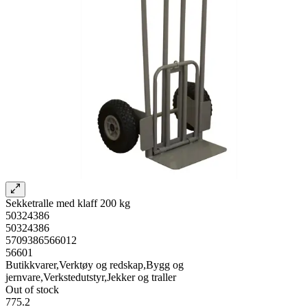
Sekketralle med klaff 200 kg
50324386
50324386
5709386566012
56601
Butikkvarer,Verktøy og redskap,Bygg og
jernvare,Verkstedutstyr,Jekker og traller
Out of stock
775.2