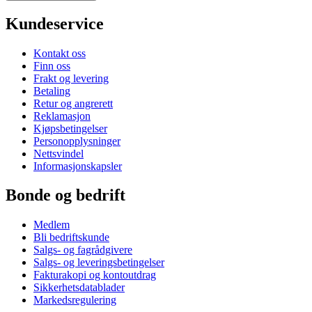
Kundeservice
Kontakt oss
Finn oss
Frakt og levering
Betaling
Retur og angrerett
Reklamasjon
Kjøpsbetingelser
Personopplysninger
Nettsvindel
Informasjonskapsler
Bonde og bedrift
Medlem
Bli bedriftskunde
Salgs- og fagrådgivere
Salgs- og leveringsbetingelser
Fakturakopi og kontoutdrag
Sikkerhetsdatablader
Markedsregulering