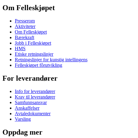
Om Felleskjøpet
Presserom
Aktiviteter
Om Felleskjøpet
Bærekraft
Jobb i Felleskjøpet
HMS
Etiske retningslinjer
Retningslinjer for kunstig intellingens
Felleskjøpet fôrutvikling
For leverandører
Info for leverandører
Krav til leverandører
Samfunnsansvar
Anskaffelser
Avtaledokumenter
Varsling
Oppdag mer