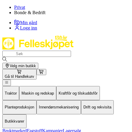
Privat
Bonde & Bedrift
Min gård
Logg inn
Velg min butikk
Gå til
Handlekurv
Traktor
Maskin og redskap
Kraftfôr og tilskuddsfôr
Planteproduksjon
Innendørsmekanisering
Drift og rekvisita
Butikkvarer
Bruktmarked
Fagstoff
Kampanjer
Lagersalg