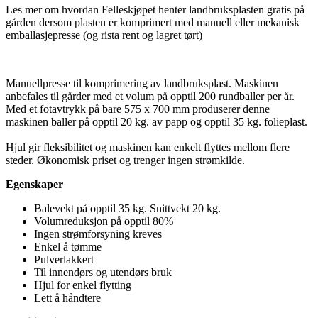
Les mer om hvordan Felleskjøpet henter landbruksplasten gratis på
gården dersom plasten er komprimert med manuell eller mekanisk
emballasjepresse (og rista rent og lagret tørt)
Manuellpresse til komprimering av landbruksplast. Maskinen
anbefales til gårder med et volum på opptil 200 rundballer per år.
Med et fotavtrykk på bare 575 x 700 mm produserer denne
maskinen baller på opptil 20 kg. av papp og opptil 35 kg. folieplast.
Hjul gir fleksibilitet og maskinen kan enkelt flyttes mellom flere
steder. Økonomisk priset og trenger ingen strømkilde.
Egenskaper
Balevekt på opptil 35 kg. Snittvekt 20 kg.
Volumreduksjon på opptil 80%
Ingen strømforsyning kreves
Enkel å tømme
Pulverlakkert
Til innendørs og utendørs bruk
Hjul for enkel flytting
Lett å håndtere