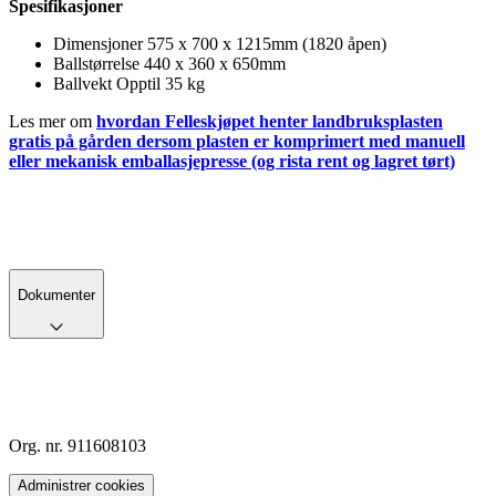
Spesifikasjoner
Dimensjoner 575 x 700 x 1215mm (1820 åpen)
Ballstørrelse 440 x 360 x 650mm
Ballvekt Opptil 35 kg
Les mer om
hvordan Felleskjøpet henter landbruksplasten
gratis på gården dersom plasten er komprimert med manuell
eller mekanisk emballasjepresse (og rista rent og lagret tørt)
Dokumenter
Org. nr. 911608103
Administrer cookies