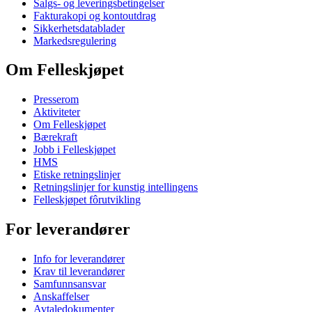
Salgs- og leveringsbetingelser
Fakturakopi og kontoutdrag
Sikkerhetsdatablader
Markedsregulering
Om Felleskjøpet
Presserom
Aktiviteter
Om Felleskjøpet
Bærekraft
Jobb i Felleskjøpet
HMS
Etiske retningslinjer
Retningslinjer for kunstig intellingens
Felleskjøpet fôrutvikling
For leverandører
Info for leverandører
Krav til leverandører
Samfunnsansvar
Anskaffelser
Avtaledokumenter