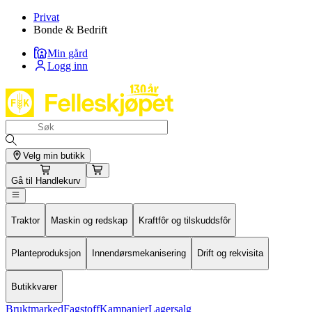
Privat
Bonde & Bedrift
Min gård
Logg inn
Velg min butikk
Gå til
Handlekurv
Traktor
Maskin og redskap
Kraftfôr og tilskuddsfôr
Planteproduksjon
Innendørsmekanisering
Drift og rekvisita
Butikkvarer
Bruktmarked
Fagstoff
Kampanjer
Lagersalg