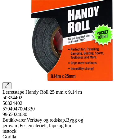
Lerretstape Handy Roll 25 mm x 9,14 m
50324402
50324402
5704947004330
9965024630
Butikkvarer,Verktøy og redskap,Bygg og
jernvare,Festemateriell,Tape og lim
instock
Gorilla