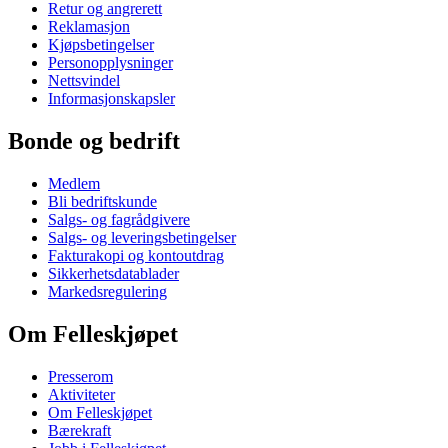
Retur og angrerett
Reklamasjon
Kjøpsbetingelser
Personopplysninger
Nettsvindel
Informasjonskapsler
Bonde og bedrift
Medlem
Bli bedriftskunde
Salgs- og fagrådgivere
Salgs- og leveringsbetingelser
Fakturakopi og kontoutdrag
Sikkerhetsdatablader
Markedsregulering
Om Felleskjøpet
Presserom
Aktiviteter
Om Felleskjøpet
Bærekraft