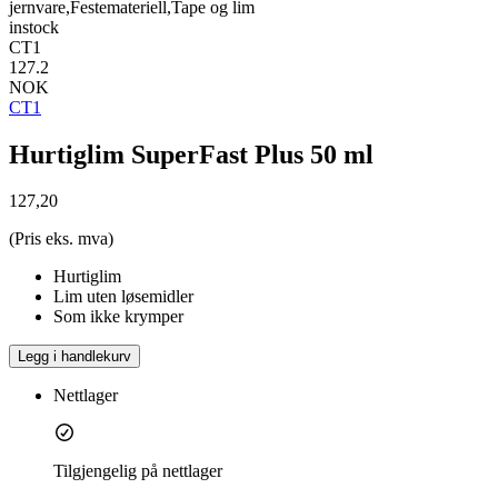
jernvare,Festemateriell,Tape og lim
instock
CT1
127.2
NOK
CT1
Hurtiglim SuperFast Plus 50 ml
127,20
(Pris eks. mva)
Hurtiglim
Lim uten løsemidler
Som ikke krymper
Legg i handlekurv
Nettlager
Tilgjengelig på nettlager