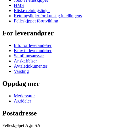
Jobb i Felleskjøpet
HMS
Etiske retningslinjer
Retningslinjer for kunstig intellingens
Felleskjøpet fôrutvikling
For leverandører
Info for leverandører
Krav til leverandører
Samfunnsansvar
Anskaffelser
Avtaledokumenter
Varsling
Oppdag mer
Merkevarer
Agrideler
Postadresse
Felleskjøpet Agri SA