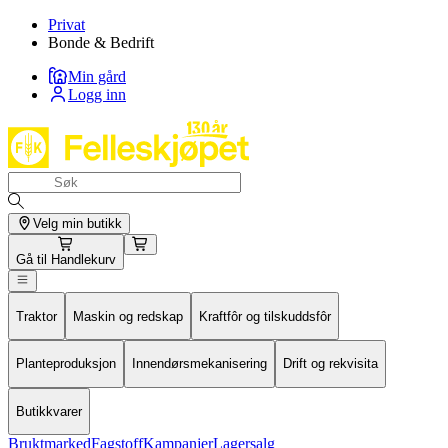
Privat
Bonde & Bedrift
Min gård
Logg inn
Velg min butikk
Gå til
Handlekurv
Traktor
Maskin og redskap
Kraftfôr og tilskuddsfôr
Planteproduksjon
Innendørsmekanisering
Drift og rekvisita
Butikkvarer
Bruktmarked
Fagstoff
Kampanjer
Lagersalg