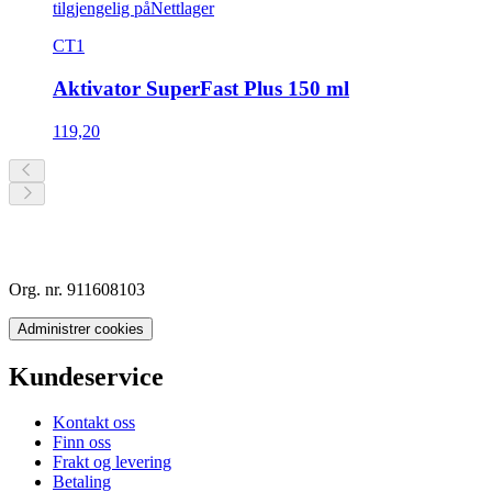
tilgjengelig på
Nettlager
CT1
Aktivator SuperFast Plus 150 ml
119,20
Org. nr. 911608103
Administrer cookies
Kundeservice
Kontakt oss
Finn oss
Frakt og levering
Betaling