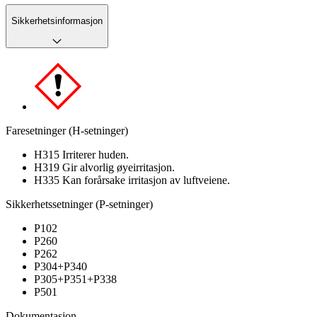
Sikkerhetsinformasjon
Faresetninger (H-setninger)
H315 Irriterer huden.
H319 Gir alvorlig øyeirritasjon.
H335 Kan forårsake irritasjon av luftveiene.
Sikkerhetssetninger (P-setninger)
P102
P260
P262
P304+P340
P305+P351+P338
P501
Dokumentasjon