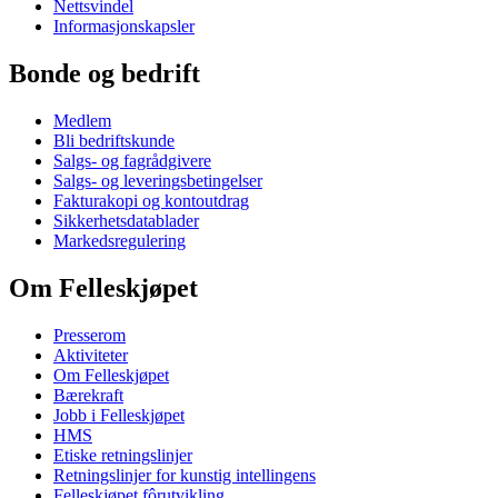
Nettsvindel
Informasjonskapsler
Bonde og bedrift
Medlem
Bli bedriftskunde
Salgs- og fagrådgivere
Salgs- og leveringsbetingelser
Fakturakopi og kontoutdrag
Sikkerhetsdatablader
Markedsregulering
Om Felleskjøpet
Presserom
Aktiviteter
Om Felleskjøpet
Bærekraft
Jobb i Felleskjøpet
HMS
Etiske retningslinjer
Retningslinjer for kunstig intellingens
Felleskjøpet fôrutvikling