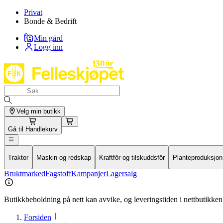
Privat
Bonde & Bedrift
Min gård
Logg inn
Velg min butikk
Gå til
Handlekurv
Traktor
Maskin og redskap
Kraftfôr og tilskuddsfôr
Planteproduksjon
Bruktmarked
Fagstoff
Kampanjer
Lagersalg
Butikkbeholdning på nett kan avvike, og leveringstiden i nettbutikken 
Forsiden