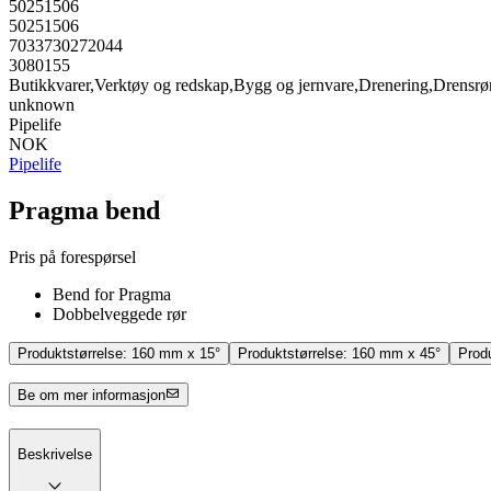
50251506
50251506
7033730272044
3080155
Butikkvarer,Verktøy og redskap,Bygg og jernvare,Drenering,Drensrø
unknown
Pipelife
NOK
Pipelife
Pragma bend
Pris på forespørsel
Bend for Pragma
Dobbelveggede rør
Produktstørrelse:
160 mm x 15°
Produktstørrelse:
160 mm x 45°
Prod
Be om mer informasjon
Beskrivelse