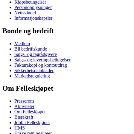
Kjøpsbetingelser
Personopplysninger
Nettsvindel
Informasjonskapsler
Bonde og bedrift
Medlem
Bli bedriftskunde
Salgs- og fagrådgivere
Salgs- og leveringsbetingelser
Fakturakopi og kontoutdrag
Sikkerhetsdatablader
Markedsregulering
Om Felleskjøpet
Presserom
Aktiviteter
Om Felleskjøpet
Bærekraft
Jobb i Felleskjøpet
HMS
Etiske retningslinjer