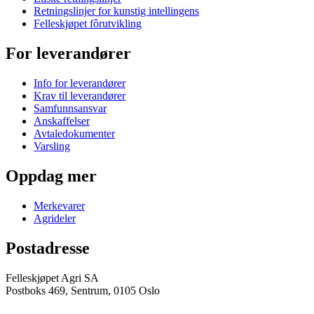
Retningslinjer for kunstig intellingens
Felleskjøpet fôrutvikling
For leverandører
Info for leverandører
Krav til leverandører
Samfunnsansvar
Anskaffelser
Avtaledokumenter
Varsling
Oppdag mer
Merkevarer
Agrideler
Postadresse
Felleskjøpet Agri SA
Postboks 469, Sentrum, 0105 Oslo