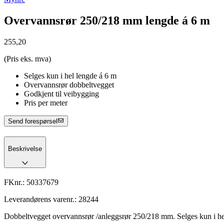
Overvannsrør 250/218 mm lengde á 6 m
255,20
(Pris eks. mva)
Selges kun i hel lengde á 6 m
Overvannsrør dobbeltvegget
Godkjent til veibygging
Pris per meter
Send forespørsel
Beskrivelse
FKnr.:
50337679
Leverandørens varenr.:
28244
Dobbeltvegget overvannsrør /anleggsrør 250/218 mm. Selges kun i hel 