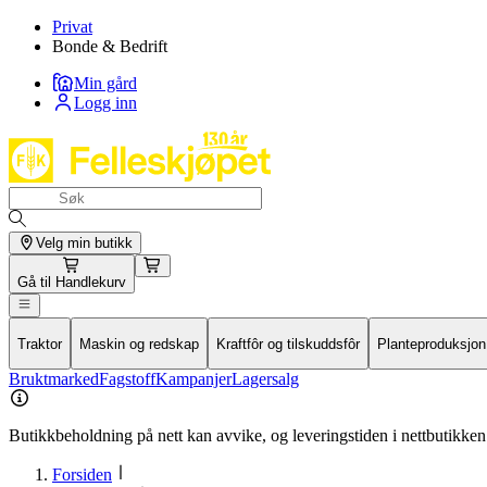
Privat
Bonde & Bedrift
Min gård
Logg inn
Velg min butikk
Gå til
Handlekurv
Traktor
Maskin og redskap
Kraftfôr og tilskuddsfôr
Planteproduksjon
Bruktmarked
Fagstoff
Kampanjer
Lagersalg
Butikkbeholdning på nett kan avvike, og leveringstiden i nettbutikken 
Forsiden