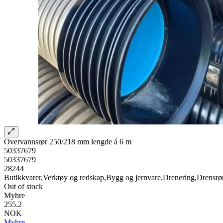
Overvannsrør 250/218 mm lengde á 6 m
50337679
50337679
28244
Butikkvarer,Verktøy og redskap,Bygg og jernvare,Drenering,Drensrø
Out of stock
Myhre
255.2
NOK
Myhre