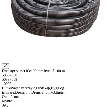
Drensrør slisset 83/100 mm kveil á 100 m
50337658
50337658
10003
Butikkvarer,Verktøy og redskap,Bygg og
jernvare,Drenering,Drensrør og koblinger
Out of stock
Myhre
39.2