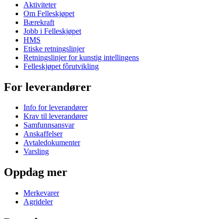
Aktiviteter
Om Felleskjøpet
Bærekraft
Jobb i Felleskjøpet
HMS
Etiske retningslinjer
Retningslinjer for kunstig intellingens
Felleskjøpet fôrutvikling
For leverandører
Info for leverandører
Krav til leverandører
Samfunnsansvar
Anskaffelser
Avtaledokumenter
Varsling
Oppdag mer
Merkevarer
Agrideler