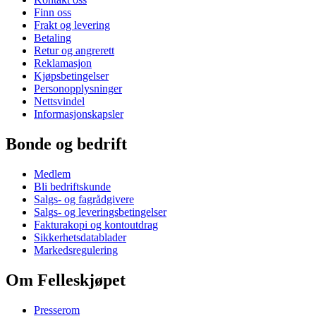
Finn oss
Frakt og levering
Betaling
Retur og angrerett
Reklamasjon
Kjøpsbetingelser
Personopplysninger
Nettsvindel
Informasjonskapsler
Bonde og bedrift
Medlem
Bli bedriftskunde
Salgs- og fagrådgivere
Salgs- og leveringsbetingelser
Fakturakopi og kontoutdrag
Sikkerhetsdatablader
Markedsregulering
Om Felleskjøpet
Presserom