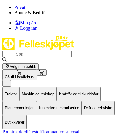
Privat
Bonde & Bedrift
Min gård
Logg inn
Velg min butikk
Gå til
Handlekurv
Traktor
Maskin og redskap
Kraftfôr og tilskuddsfôr
Planteproduksjon
Innendørsmekanisering
Drift og rekvisita
Butikkvarer
Bruktmarked
Fagstoff
Kampanjer
Lagersalg