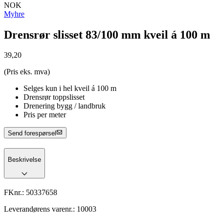
NOK
Myhre
Drensrør slisset 83/100 mm kveil á 100 m
39,20
(Pris eks. mva)
Selges kun i hel kveil á 100 m
Drensrør toppslisset
Drenering bygg / landbruk
Pris per meter
Send forespørsel
Beskrivelse
FKnr.:
50337658
Leverandørens varenr.:
10003