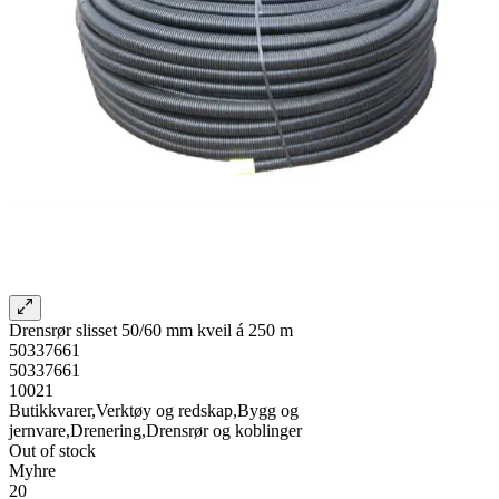
Drensrør slisset 50/60 mm kveil á 250 m
50337661
50337661
10021
Butikkvarer,Verktøy og redskap,Bygg og
jernvare,Drenering,Drensrør og koblinger
Out of stock
Myhre
20