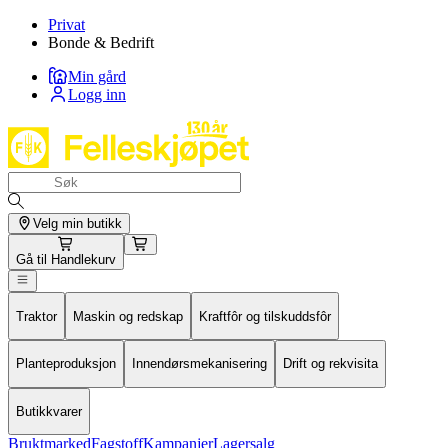
Privat
Bonde & Bedrift
Min gård
Logg inn
Velg min butikk
Gå til
Handlekurv
Traktor
Maskin og redskap
Kraftfôr og tilskuddsfôr
Planteproduksjon
Innendørsmekanisering
Drift og rekvisita
Butikkvarer
Bruktmarked
Fagstoff
Kampanjer
Lagersalg