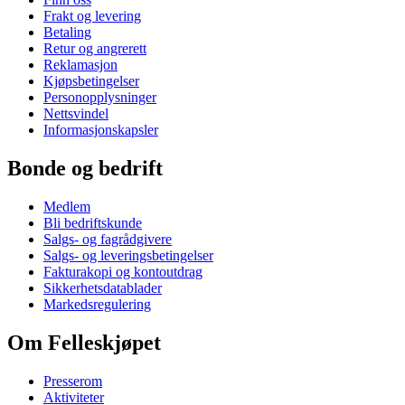
Frakt og levering
Betaling
Retur og angrerett
Reklamasjon
Kjøpsbetingelser
Personopplysninger
Nettsvindel
Informasjonskapsler
Bonde og bedrift
Medlem
Bli bedriftskunde
Salgs- og fagrådgivere
Salgs- og leveringsbetingelser
Fakturakopi og kontoutdrag
Sikkerhetsdatablader
Markedsregulering
Om Felleskjøpet
Presserom
Aktiviteter