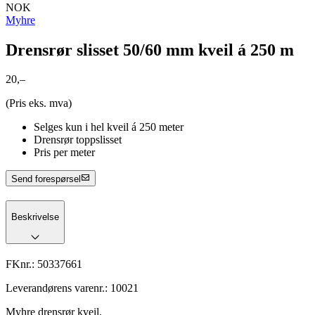
NOK
Myhre
Drensrør slisset 50/60 mm kveil á 250 m
20,–
(Pris eks. mva)
Selges kun i hel kveil á 250 meter
Drensrør toppslisset
Pris per meter
Send forespørsel
Beskrivelse
FKnr.:
50337661
Leverandørens varenr.:
10021
Myhre drensrør kveil.