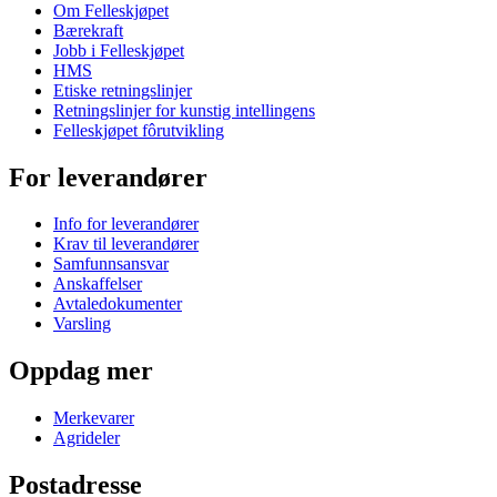
Om Felleskjøpet
Bærekraft
Jobb i Felleskjøpet
HMS
Etiske retningslinjer
Retningslinjer for kunstig intellingens
Felleskjøpet fôrutvikling
For leverandører
Info for leverandører
Krav til leverandører
Samfunnsansvar
Anskaffelser
Avtaledokumenter
Varsling
Oppdag mer
Merkevarer
Agrideler
Postadresse