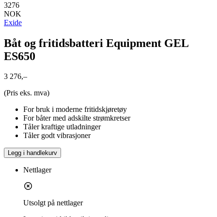
3276
NOK
Exide
Båt og fritidsbatteri Equipment GEL
ES650
3 276,–
(Pris eks. mva)
For bruk i moderne fritidskjøretøy
For båter med adskilte strømkretser
Tåler kraftige utladninger
Tåler godt vibrasjoner
Legg i handlekurv
Nettlager
Utsolgt på nettlager