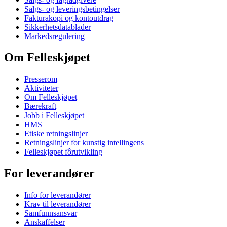
Salgs- og leveringsbetingelser
Fakturakopi og kontoutdrag
Sikkerhetsdatablader
Markedsregulering
Om Felleskjøpet
Presserom
Aktiviteter
Om Felleskjøpet
Bærekraft
Jobb i Felleskjøpet
HMS
Etiske retningslinjer
Retningslinjer for kunstig intellingens
Felleskjøpet fôrutvikling
For leverandører
Info for leverandører
Krav til leverandører
Samfunnsansvar
Anskaffelser