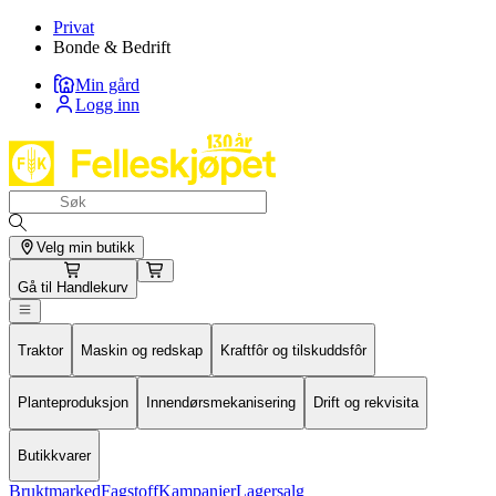
Privat
Bonde & Bedrift
Min gård
Logg inn
Velg min butikk
Gå til
Handlekurv
Traktor
Maskin og redskap
Kraftfôr og tilskuddsfôr
Planteproduksjon
Innendørsmekanisering
Drift og rekvisita
Butikkvarer
Bruktmarked
Fagstoff
Kampanjer
Lagersalg