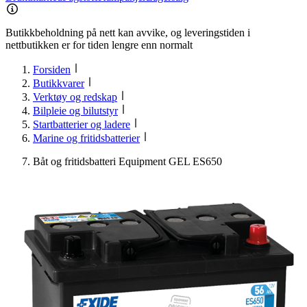
Butikkbeholdning på nett kan avvike, og leveringstiden i
nettbutikken er for tiden lengre enn normalt
Forsiden
Butikkvarer
Verktøy og redskap
Bilpleie og bilutstyr
Startbatterier og ladere
Marine og fritidsbatterier
Båt og fritidsbatteri Equipment GEL ES650