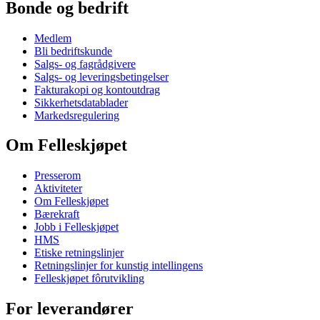
Bonde og bedrift
Medlem
Bli bedriftskunde
Salgs- og fagrådgivere
Salgs- og leveringsbetingelser
Fakturakopi og kontoutdrag
Sikkerhetsdatablader
Markedsregulering
Om Felleskjøpet
Presserom
Aktiviteter
Om Felleskjøpet
Bærekraft
Jobb i Felleskjøpet
HMS
Etiske retningslinjer
Retningslinjer for kunstig intellingens
Felleskjøpet fôrutvikling
For leverandører