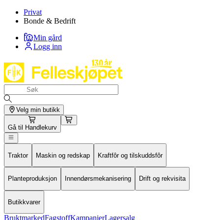
Privat
Bonde & Bedrift
Min gård
Logg inn
Velg min butikk
Gå til
Handlekurv
Traktor
Maskin og redskap
Kraftfôr og tilskuddsfôr
Planteproduksjon
Innendørsmekanisering
Drift og rekvisita
Butikkvarer
Bruktmarked
Fagstoff
Kampanjer
Lagersalg