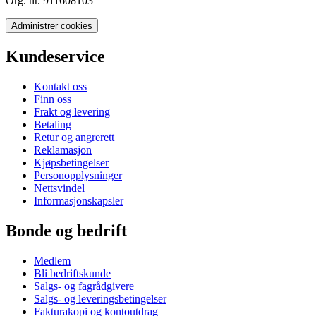
Org. nr. 911608103
Administrer cookies
Kundeservice
Kontakt oss
Finn oss
Frakt og levering
Betaling
Retur og angrerett
Reklamasjon
Kjøpsbetingelser
Personopplysninger
Nettsvindel
Informasjonskapsler
Bonde og bedrift
Medlem
Bli bedriftskunde
Salgs- og fagrådgivere
Salgs- og leveringsbetingelser
Fakturakopi og kontoutdrag