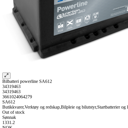
Bilbatteri powerline SA612
34319463
34319463
3661024064279
SA612
Butikkvarer,Verktøy og redskap,Bilpleie og bilutstyr,Startbatterier og l
Out of stock
Sønnak
1331.2
NOK