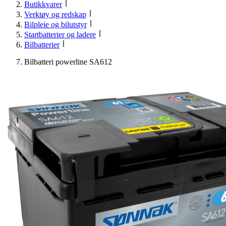
Butikkvarer
Verktøy og redskap
Bilpleie og bilutstyr
Startbatterier og ladere
Bilbatterier
Bilbatteri powerline SA612