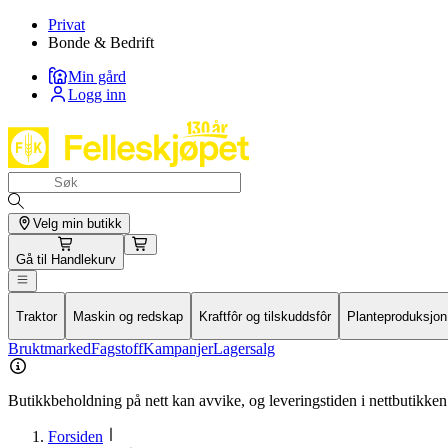
Privat
Bonde & Bedrift
Min gård
Logg inn
Velg min butikk
Gå til
Handlekurv
Traktor
Maskin og redskap
Kraftfôr og tilskuddsfôr
Planteproduksjon
Bruktmarked
Fagstoff
Kampanjer
Lagersalg
Butikkbeholdning på nett kan avvike, og leveringstiden i nettbutikken 
Forsiden