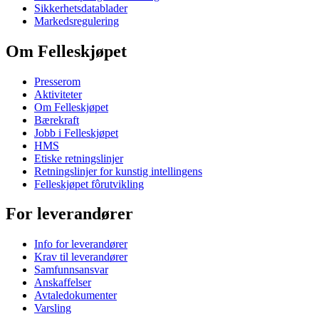
Sikkerhetsdatablader
Markedsregulering
Om Felleskjøpet
Presserom
Aktiviteter
Om Felleskjøpet
Bærekraft
Jobb i Felleskjøpet
HMS
Etiske retningslinjer
Retningslinjer for kunstig intellingens
Felleskjøpet fôrutvikling
For leverandører
Info for leverandører
Krav til leverandører
Samfunnsansvar
Anskaffelser
Avtaledokumenter
Varsling