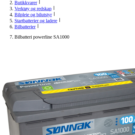
Butikkvarer
Verktøy og redskap
Bilpleie og bilutstyr
Startbatterier og ladere
Bilbatterier
Bilbatteri powerline SA1000