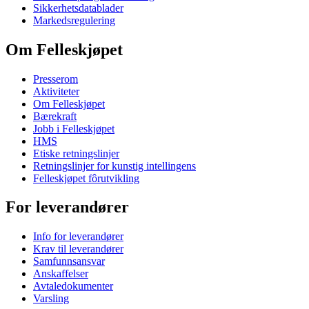
Sikkerhetsdatablader
Markedsregulering
Om Felleskjøpet
Presserom
Aktiviteter
Om Felleskjøpet
Bærekraft
Jobb i Felleskjøpet
HMS
Etiske retningslinjer
Retningslinjer for kunstig intellingens
Felleskjøpet fôrutvikling
For leverandører
Info for leverandører
Krav til leverandører
Samfunnsansvar
Anskaffelser
Avtaledokumenter
Varsling