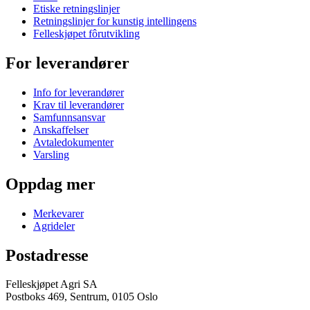
Etiske retningslinjer
Retningslinjer for kunstig intellingens
Felleskjøpet fôrutvikling
For leverandører
Info for leverandører
Krav til leverandører
Samfunnsansvar
Anskaffelser
Avtaledokumenter
Varsling
Oppdag mer
Merkevarer
Agrideler
Postadresse
Felleskjøpet Agri SA
Postboks 469, Sentrum, 0105 Oslo