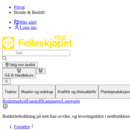
Privat
Bonde & Bedrift
Min gård
Logg inn
Velg min butikk
Gå til
Handlekurv
Traktor
Maskin og redskap
Kraftfôr og tilskuddsfôr
Planteproduksjon
Bruktmarked
Fagstoff
Kampanjer
Lagersalg
Butikkbeholdning på nett kan avvike, og leveringstiden i nettbutikken 
Forsiden