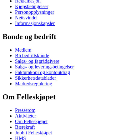
Reklamasjon
Kjøpsbetingelser
Personopplysninger
Nettsvindel
Informasjonskapsler
Bonde og bedrift
Medlem
Bli bedriftskunde
Salgs- og fagrådgivere
Salgs- og leveringsbetingelser
Fakturakopi og kontoutdrag
Sikkerhetsdatablader
Markedsregulering
Om Felleskjøpet
Presserom
Aktiviteter
Om Felleskjøpet
Bærekraft
Jobb i Felleskjøpet
HMS