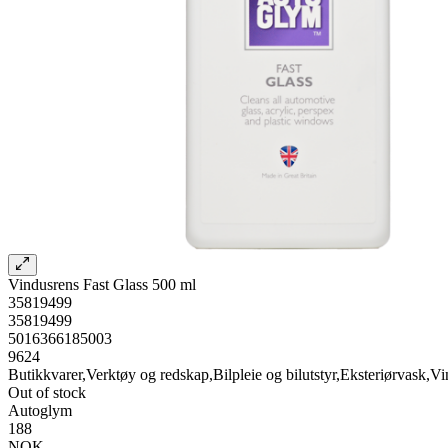
Vindusrens Fast Glass 500 ml
35819499
35819499
5016366185003
9624
Butikkvarer,Verktøy og redskap,Bilpleie og bilutstyr,Eksteriørvask,V
Out of stock
Autoglym
188
NOK