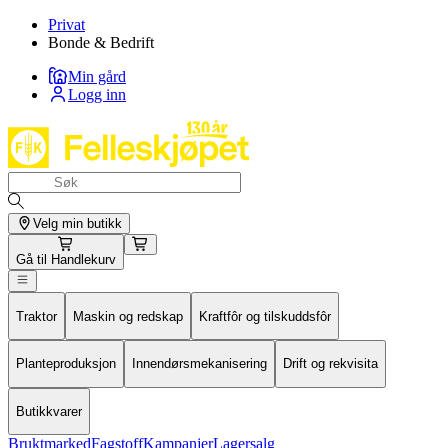
Privat
Bonde & Bedrift
Min gård
Logg inn
Velg min butikk
Gå til
Handlekurv
Traktor
Maskin og redskap
Kraftfôr og tilskuddsfôr
Planteproduksjon
Innendørsmekanisering
Drift og rekvisita
Butikkvarer
Bruktmarked
Fagstoff
Kampanjer
Lagersalg