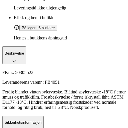
Leveringstid
ikke tilgjengelig
Klikk og hent i butikk
På lager i 6 butikker
Hentes i butikkens åpningstid
Beskrivelse
FKnr.:
50305522
Leverandørens varenr.:
FB4051
Ferdig blandet vinterspylervæske. Blåtind spylervæske -18°C fjerner
smuss og trafikkfilm. Frostbeskyttelse / første iskrystall ihht. ASTM
D1177 -18°C. Hindrer erfaringsmessig frostskader ved normale
forhold og riktig bruk, ned til -28°C. Norskprodusert.
Sikkerhetsinformasjon