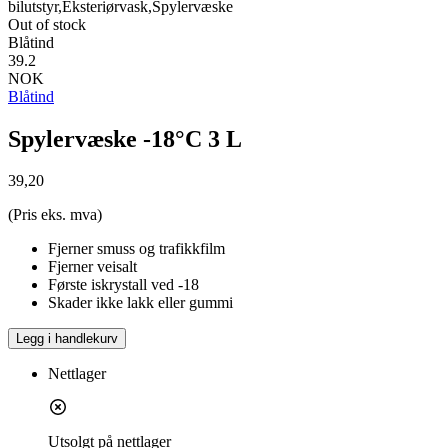
bilutstyr,Eksteriørvask,Spylervæske
Out of stock
Blåtind
39.2
NOK
Blåtind
Spylervæske -18°C 3 L
39,20
(Pris eks. mva)
Fjerner smuss og trafikkfilm
Fjerner veisalt
Første iskrystall ved -18
Skader ikke lakk eller gummi
Legg i handlekurv
Nettlager
Utsolgt på nettlager