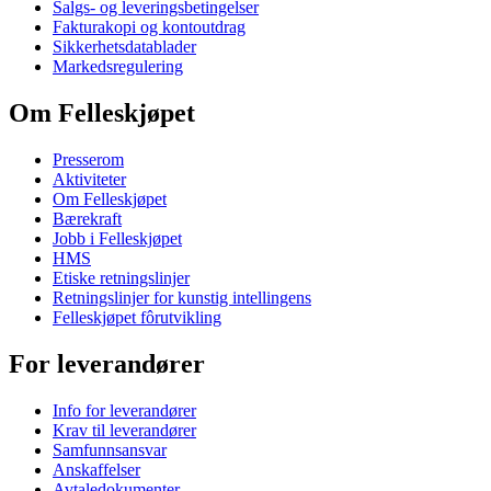
Salgs- og leveringsbetingelser
Fakturakopi og kontoutdrag
Sikkerhetsdatablader
Markedsregulering
Om Felleskjøpet
Presserom
Aktiviteter
Om Felleskjøpet
Bærekraft
Jobb i Felleskjøpet
HMS
Etiske retningslinjer
Retningslinjer for kunstig intellingens
Felleskjøpet fôrutvikling
For leverandører
Info for leverandører
Krav til leverandører
Samfunnsansvar
Anskaffelser
Avtaledokumenter